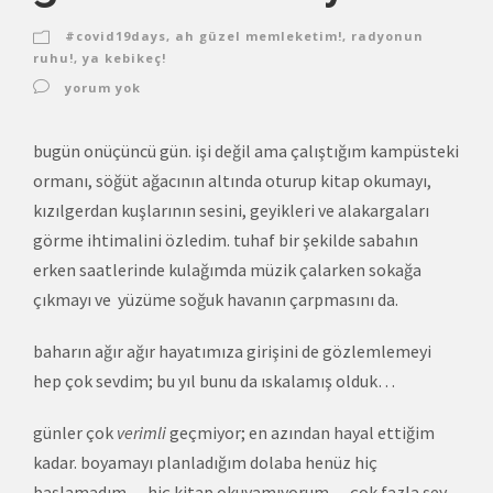
#covid19days
,
ah güzel memleketim!
,
radyonun
ruhu!
,
ya kebikeç!
yorum yok
bugün onüçüncü gün. işi değil ama çalıştığım kampüsteki
ormanı, söğüt ağacının altında oturup kitap okumayı,
kızılgerdan kuşlarının sesini, geyikleri ve alakargaları
görme ihtimalini özledim. tuhaf bir şekilde sabahın
erken saatlerinde kulağımda müzik çalarken sokağa
çıkmayı ve yüzüme soğuk havanın çarpmasını da.
baharın ağır ağır hayatımıza girişini de gözlemlemeyi
hep çok sevdim; bu yıl bunu da ıskalamış olduk…
günler çok
verimli
geçmiyor; en azından hayal ettiğim
kadar. boyamayı planladığım dolaba henüz hiç
başlamadım… hiç kitap okuyamıyorum… çok fazla şey