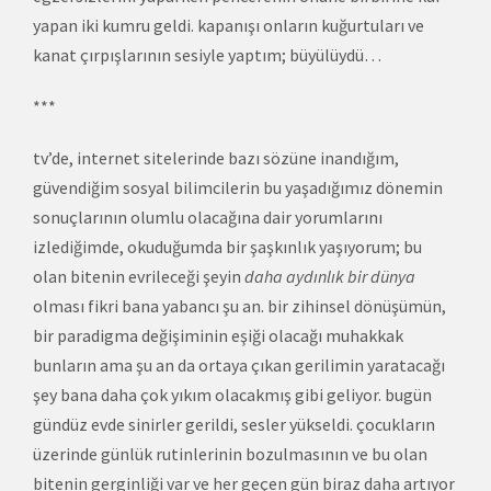
yapan iki kumru geldi. kapanışı onların kuğurtuları ve
kanat çırpışlarının sesiyle yaptım; büyülüydü…
***
tv’de, internet sitelerinde bazı sözüne inandığım,
güvendiğim sosyal bilimcilerin bu yaşadığımız dönemin
sonuçlarının olumlu olacağına dair yorumlarını
izlediğimde, okuduğumda bir şaşkınlık yaşıyorum; bu
olan bitenin evrileceği şeyin
daha aydınlık bir dünya
olması fikri bana yabancı şu an. bir zihinsel dönüşümün,
bir paradigma değişiminin eşiği olacağı muhakkak
bunların ama şu an da ortaya çıkan gerilimin yaratacağı
şey bana daha çok yıkım olacakmış gibi geliyor. bugün
gündüz evde sinirler gerildi, sesler yükseldi. çocukların
üzerinde günlük rutinlerinin bozulmasının ve bu olan
bitenin gerginliği var ve her geçen gün biraz daha artıyor