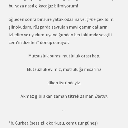
bu. yaza nasıl çıkacağız bilmiyorum!
öğleden sonra bir süre yatak odasına ve
içime
çekildim.
şiir okudum, rüzgarda savrulan mavi çamın dallarını
izledim ve uyudum. uyandığımdan beri aklımda sevgili
cem’in dizeleri* dönüp duruyor:
Mutsuzluk burası mutluluk orası hep.
Mutsuzluk evimiz, mutluluğa misafiriz
diken üstündeyiz.
Akmaz gibi akan zaman titrek zaman.
Burası
.
…
*b. Gurbet (sessizlik korkusu, cem uzungüneş)