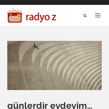
günlerdir evdeyim…