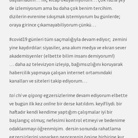
de izlemiyorum ama bu daha çok benim tercihim.
dizilerin evrenine sıkışmak istemiyorum bu günlerde;
oraya girince çıkamayabiliyorum çünkü…
#covid19 günleri tüm saçmalığıyla devam ediyor; zemini
yine kaydırdılar: siyasiler, ana akım medya ve ekran sever
akademisyenler (elbette bilim insanı demiyorum!)
… daha az televizyon izleyip, bağımsızlığını koruyarak
habercilik yapmaya çalışan internet ortamındaki
kanalları ve siteleri takip ediyorum…
tai chi
ve
qigong
egzersizlerime devam ediyorum elbette
ve bugün ilk kez
online
bir derse katıldım. keyifliydi. bir
haftadır kendi kendime yaptığım çalışmalar iyi bir
başlangıç olmuş; nefesimi kontrol etmeyi ve bedenime
odaklanmayı öğrenmişim. dersin sonunda rahatlama
egzersizlerini yaparken pencerenin önüne birbirine kur