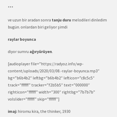
***
ve uzun bir aradan sonra
tanju duru
melodileri dinledim
bugün. onlardan biri geliyor şimdi
raylar boyunca
diyor sumru
ağıryürüyen
.
[audioplayer file=”https://radyoz.info/wp-
content/uploads/2020/03/08.-raylar-boyunca.mp3″
bg=”b6b4b2″ leftbg=”b6b4b2″ lefticon=”c8c5c5″
track=”ffffff” tracker=”f2b5b5″ text=”000000″
righticon=”ffffff” width=”300″ rightbg=”7b7b7b”
volslider=”ffffff” skip=”ffffff”]
imaj:
hiromu kira, the thinker, 1930