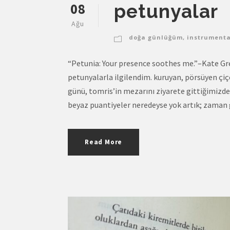
08
petunyalar
Ağu
doğa günlüğüm
,
instrumenta
“Petunia: Your presence soothes me.”–Kate Gr
petunyalarla ilgilendim. kuruyan, pörsüyen çiç
günü, tomris’in mezarını ziyarete gittiğimizde 
beyaz puantiyeler neredeyse yok artık; zaman g
Read More