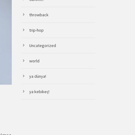
throwback
trip-hop
Uncategorized
world
ya dünya!
ya kebikeç!
nılmaz