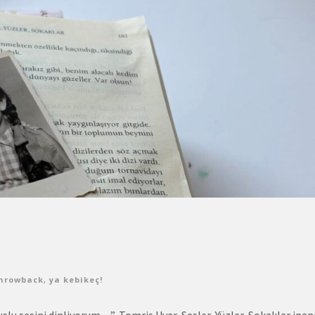
hrowback
,
ya kebikeç!
uslu sesini dinliyorum…”-Tomris Uyar, Sesler, Yüzler, Sokaklar ina