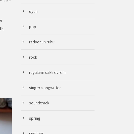
oyun
yı
pop
lk
radyonun ruhu!
rock
rüyaların saklı evreni
singer songwriter
soundtrack
spring
summer