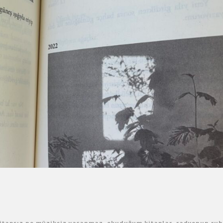
itapsız ne müziksiz yaşanmaz
,
okuduğum kitaplar
,
radyonun ruh