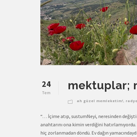
24
mektuplar; 
Tem
ah güzel memleketim!
,
rady
“… İçime atıp, sustumNeyi, neresinden değişti
anahtarını ona kimin verdiğini hatırlamıyordu. 
hiç zorlanmadan döndü. Ev dağın yamacındaydı.