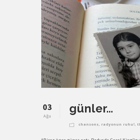
03
günler…
Ağu
chansons
,
radyonun ruhu!
,
t
“Biraz önce güneş açtı. Radyoda Carol King’in 