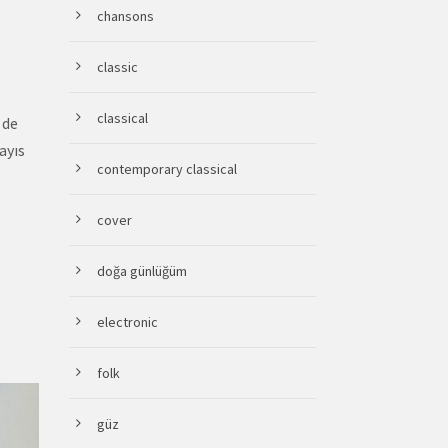
chansons
classic
classical
 de
ayıs
contemporary classical
cover
doğa günlüğüm
electronic
folk
güz