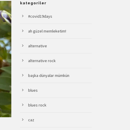
kategoriler
#covid19days
ah güzel memleketim!
alternative
alternative rock
başka dünyalar mümkün
blues
blues rock
caz