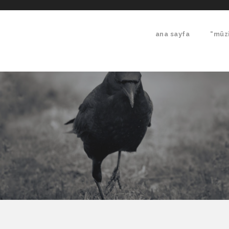
ana sayfa
“müzi