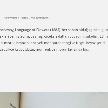
l
,
radyonun ruhu!
,
ya kebikeç!
eenaway, Language of Flowers (1884) her sabah olduğu gibi bugün
ekleri temizledim, uzamış, çiçeksiz dalları budadım, suladım. 18 m
almıştık; beyaz puantiyeli mor, şarap rengi ve fuşya-beyaz şeritli.
eçtikçe kayboldular, mor renk de morun kıyısında bir...