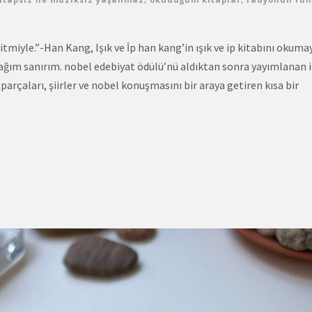
tmiyle.”-Han Kang, Işık ve İp han kang’in ışık ve ip kitabını okuma
ağım sanırım. nobel edebiyat ödülü’nü aldıktan sonra yayımlanan i
arçaları, şiirler ve nobel konuşmasını bir araya getiren kısa bir