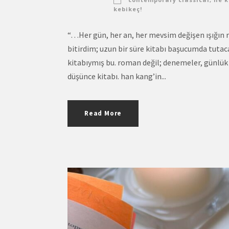
kebikeç!
“…Her gün, her an, her mevsim değişen ışığın ri
bitirdim; uzun bir süre kitabı başucumda tutac
kitabıymış bu. roman değil; denemeler, günlük p
düşünce kitabı. han kang’in...
Read More