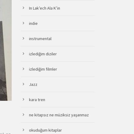
In Lak’ech Ala K’in
indie
instrumental
izlediğim diziler
izlediğim filmler
Jazz
kara tren
ne kitapsız ne müziksiz yaşanmaz
okuduğum kitaplar
u!
,
ya