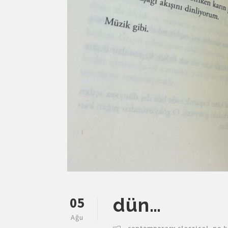
05
dün…
Ağu
contemporary classical
,
ne k