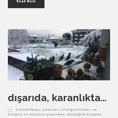
Read More
dışarıda, karanlıkta…
#covid19days
,
classical
,
izlediğim filmler
,
ne
kitapsız ne müziksiz yaşanmaz
,
okuduğum kitaplar
,