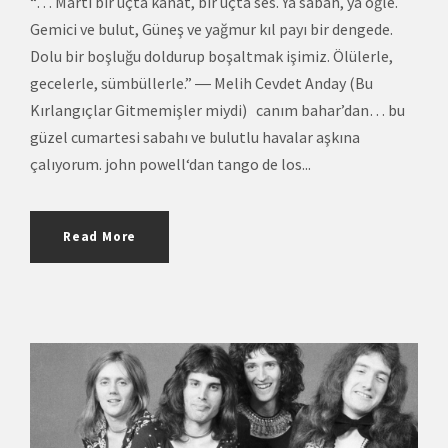
“… Martı bir uçta kanat, bir uçta ses. Ya sabah, ya öğle.
Gemici ve bulut, Güneş ve yağmur kıl payı bir dengede.
Dolu bir boşluğu doldurup boşaltmak işimiz. Ölülerle,
gecelerle, sümbüllerle.” ― Melih Cevdet Anday (Bu
Kırlangıçlar Gitmemişler miydi) canım bahar’dan… bu
güzel cumartesi sabahı ve bulutlu havalar aşkına
çalıyorum. john powell‘dan tango de los...
Read More