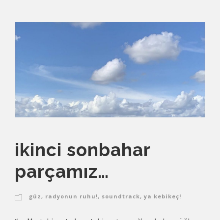
ikinci sonbahar
parçamız…
güz
,
radyonun ruhu!
,
soundtrack
,
ya kebikeç!