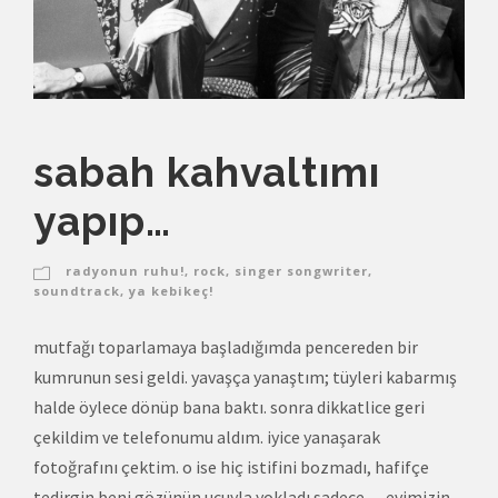
sabah kahvaltımı
yapıp…
radyonun ruhu!
,
rock
,
singer songwriter
,
soundtrack
,
ya kebikeç!
mutfağı toparlamaya başladığımda pencereden bir
kumrunun sesi geldi. yavaşça yanaştım; tüyleri kabarmış
halde öylece dönüp bana baktı. sonra dikkatlice geri
çekildim ve telefonumu aldım. iyice yanaşarak
fotoğrafını çektim. o ise hiç istifini bozmadı, hafifçe
tedirgin beni gözünün ucuyla yokladı sadece… evimizin