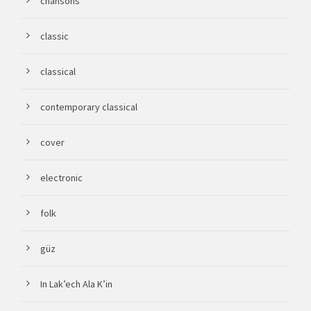
chansons
classic
classical
contemporary classical
cover
electronic
folk
güz
In Lak’ech Ala K’in