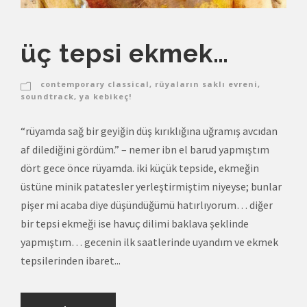
üç tepsi ekmek…
contemporary classical
,
rüyaların saklı evreni
,
soundtrack
,
ya kebikeç!
“rüyamda sağ bir geyiğin düş kırıklığına uğramış avcıdan
af dilediğini gördüm.” – nemer ibn el barud yapmıştım
dört gece önce rüyamda. iki küçük tepside, ekmeğin
üstüne minik patatesler yerleştirmiştim niyeyse; bunlar
pişer mi acaba diye düşündüğümü hatırlıyorum… diğer
bir tepsi ekmeği ise havuç dilimi baklava şeklinde
yapmıştım… gecenin ilk saatlerinde uyandım ve ekmek
tepsilerinden ibaret...