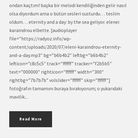
ondan kaçtım! başka bir melodi kendiliğinden gelir nasıl
olsa diyordum ama o bütün sesleri susturdu… teslim
oldum… eternity and a day: by the sea geliyor. elenei
karaindrou elbette. [audioplayer
file=”https://radyoz.info/wp-
content/uploads/2020/07/eleni-karaindrou-eternity-
and-a-day.mp3″ bg=”b6b4b2″ leftbg=”b6b4b2″
lefticon=”c8c5c5″ track=”ffffff” tracker=”f2b5b5″
text=”000000″ righticon=”ffffff” width=”300″
rightbg=”7b7b7b” volslider=”ffffff” skip=”ffffff”]
fotoğrafın tamamını buraya bırakıyorum; o yukarıdaki
mavilik...
Read More