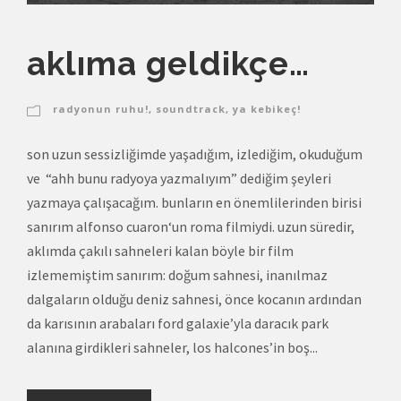
aklıma geldikçe…
radyonun ruhu!
,
soundtrack
,
ya kebikeç!
son uzun sessizliğimde yaşadığım, izlediğim, okuduğum
ve “ahh bunu radyoya yazmalıyım” dediğim şeyleri
yazmaya çalışacağım. bunların en önemlilerinden birisi
sanırım alfonso cuaron‘un roma filmiydi. uzun süredir,
aklımda çakılı sahneleri kalan böyle bir film
izlememiştim sanırım: doğum sahnesi, inanılmaz
dalgaların olduğu deniz sahnesi, önce kocanın ardından
da karısının arabaları ford galaxie’yla daracık park
alanına girdikleri sahneler, los halcones’in boş...