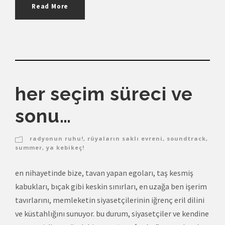
Read More
her seçim süreci ve
sonu…
radyonun ruhu!
,
rüyaların saklı evreni
,
soundtrack
,
summer
,
ya kebikeç!
en nihayetinde bize, tavan yapan egoları, taş kesmiş
kabukları, bıçak gibi keskin sınırları, en uzağa ben işerim
tavırlarını, memleketin siyasetçilerinin iğrenç eril dilini
ve küstahlığını sunuyor. bu durum, siyasetçiler ve kendine