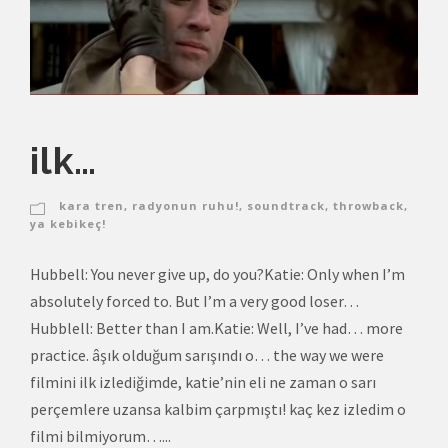
ilk…
kara tren
,
radyonun ruhu!
,
soundtrack
,
throwback
,
ya kebikeç!
Hubbell: You never give up, do you?Katie: Only when I’m
absolutely forced to. But I’m a very good loser…
Hubblell: Better than I am.Katie: Well, I’ve had… more
practice. âşık olduğum sarışındı o… the way we were
filmini ilk izlediğimde, katie’nin eli ne zaman o sarı
perçemlere uzansa kalbim çarpmıştı! kaç kez izledim o
filmi bilmiyorum…...