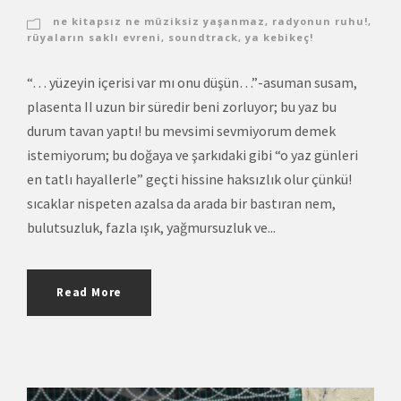
ne kitapsız ne müziksiz yaşanmaz
,
radyonun ruhu!
,
rüyaların saklı evreni
,
soundtrack
,
ya kebikeç!
“… yüzeyin içerisi var mı onu düşün…”-asuman susam,
plasenta II uzun bir süredir beni zorluyor; bu yaz bu
durum tavan yaptı! bu mevsimi sevmiyorum demek
istemiyorum; bu doğaya ve şarkıdaki gibi “o yaz günleri
en tatlı hayallerle” geçti hissine haksızlık olur çünkü!
sıcaklar nispeten azalsa da arada bir bastıran nem,
bulutsuzluk, fazla ışık, yağmursuzluk ve...
Read More