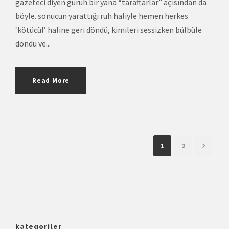
gazeteci diyen güruh bir yana “taraftarlar” açısından da
böyle. sonucun yarattığı ruh haliyle hemen herkes
‘kötücül’ haline geri döndü, kimileri sessizken bülbüle
döndü ve...
Read More
1
2
kategoriler