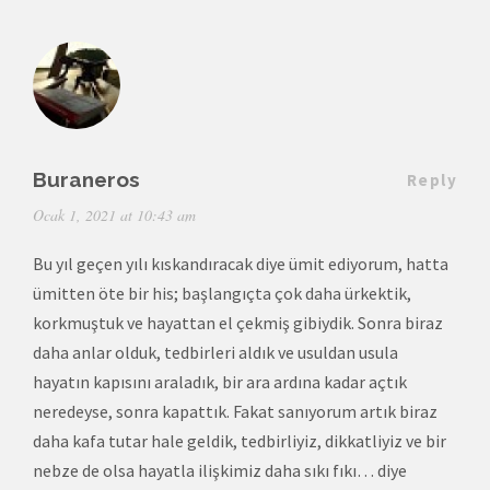
Buraneros
Reply
Ocak 1, 2021 at 10:43 am
Bu yıl geçen yılı kıskandıracak diye ümit ediyorum, hatta
ümitten öte bir his; başlangıçta çok daha ürkektik,
korkmuştuk ve hayattan el çekmiş gibiydik. Sonra biraz
daha anlar olduk, tedbirleri aldık ve usuldan usula
hayatın kapısını araladık, bir ara ardına kadar açtık
neredeyse, sonra kapattık. Fakat sanıyorum artık biraz
daha kafa tutar hale geldik, tedbirliyiz, dikkatliyiz ve bir
nebze de olsa hayatla ilişkimiz daha sıkı fıkı… diye