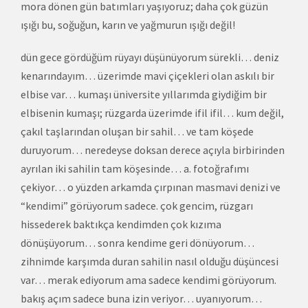
mora dönen gün batımları yaşıyoruz; daha çok güzün
ışığı bu, soğuğun, karın ve yağmurun ışığı değil!
dün gece gördüğüm rüyayı düşünüyorum sürekli… deniz
kenarındayım… üzerimde mavi çiçekleri olan askılı bir
elbise var… kumaşı üniversite yıllarımda giydiğim bir
elbisenin kumaşı; rüzgarda üzerimde ifil ifil… kum değil,
çakıl taşlarından oluşan bir sahil… ve tam köşede
duruyorum… neredeyse doksan derece açıyla birbirinden
ayrılan iki sahilin tam köşesinde… a. fotoğrafımı
çekiyor… o yüzden arkamda çırpınan masmavi denizi ve
“kendimi” görüyorum sadece. çok gencim, rüzgarı
hissederek baktıkça kendimden çok kızıma
dönüşüyorum… sonra kendime geri dönüyorum…
zihnimde karşımda duran sahilin nasıl olduğu düşüncesi
var… merak ediyorum ama sadece kendimi görüyorum.
bakış açım sadece buna izin veriyor… uyanıyorum…