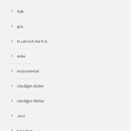
folk
güz
In Lak’ech Ala K’in
indie
instrumental
izlediğim diziler
izlediğim filmler
Jazz
kara tren