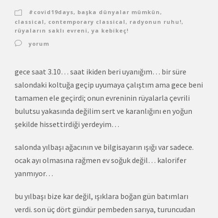
#covid19days
,
başka dünyalar mümkün
,
classical
,
contemporary classical
,
radyonun ruhu!
,
rüyaların saklı evreni
,
ya kebikeç!
yorum
gece saat 3.10… saat ikiden beri uyanığım… bir süre
salondaki koltuğa geçip uyumaya çalıştım ama gece beni
tamamen ele geçirdi; onun evreninin rüyalarla çevrili
bulutsu yakasında değilim sert ve karanlığını en yoğun
şekilde hissettirdiği yerdeyim…
salonda yılbaşı ağacının ve bilgisayarın ışığı var sadece.
ocak ayı olmasına rağmen ev soğuk değil… kalorifer
yanmıyor…
bu yılbaşı bize kar değil, ışıklara boğan gün batımları
verdi. son üç dört gündür pembeden sarıya, turuncudan