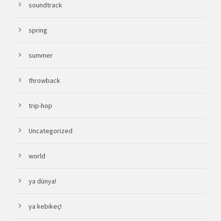
soundtrack
spring
summer
throwback
trip-hop
Uncategorized
world
ya dünya!
ya kebikeç!