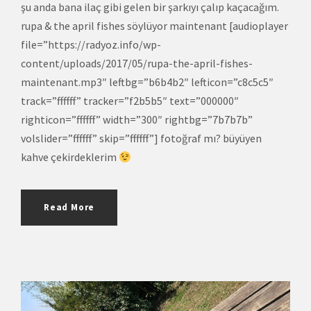
şu anda bana ilaç gibi gelen bir şarkıyı çalıp kaçacağım.
rupa & the april fishes söylüyor maintenant [audioplayer
file=”https://radyoz.info/wp-
content/uploads/2017/05/rupa-the-april-fishes-
maintenant.mp3″ leftbg=”b6b4b2″ lefticon=”c8c5c5″
track=”ffffff” tracker=”f2b5b5″ text=”000000″
righticon=”ffffff” width=”300″ rightbg=”7b7b7b”
volslider=”ffffff” skip=”ffffff”] fotoğraf mı? büyüyen
kahve çekirdeklerim
Read More