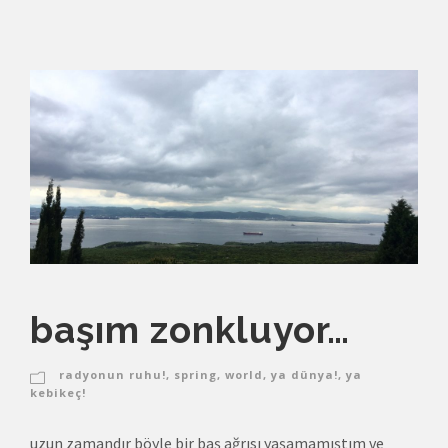
başım zonkluyor…
radyonun ruhu!
,
spring
,
world
,
ya dünya!
,
ya
kebikeç!
uzun zamandır böyle bir baş ağrısı yaşamamıştım ve