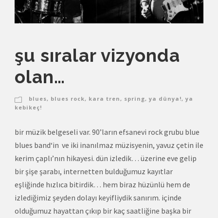
şu sıralar vizyonda
olan…
blues
,
blues rock
,
kara tren
,
spring
,
ya dünya!
,
ya
kebikeç!
bir müzik belgeseli var. 90’ların efsanevi rock grubu blue
blues band‘in ve iki inanılmaz müzisyenin, yavuz çetin ile
kerim çaplı’nın hikayesi. dün izledik… üzerine eve gelip
bir şişe şarabı, internetten bulduğumuz kayıtlar
eşliğinde hızlıca bitirdik… hem biraz hüzünlü hem de
izlediğimiz şeyden dolayı keyifliydik sanırım. içinde
olduğumuz hayattan çıkıp bir kaç saatliğine başka bir