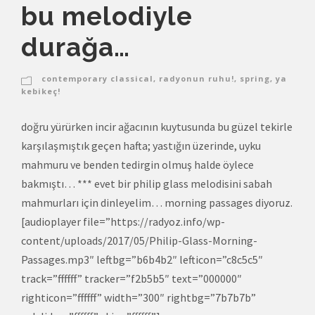
bu melodiyle
durağa…
contemporary classical
,
radyonun ruhu!
,
spring
,
ya
kebikeç!
doğru yürürken incir ağacının kuytusunda bu güzel tekirle
karşılaşmıştık geçen hafta; yastığın üzerinde, uyku
mahmuru ve benden tedirgin olmuş halde öylece
bakmıştı… *** evet bir philip glass melodisini sabah
mahmurları için dinleyelim… morning passages diyoruz.
[audioplayer file=”https://radyoz.info/wp-
content/uploads/2017/05/Philip-Glass-Morning-
Passages.mp3″ leftbg=”b6b4b2″ lefticon=”c8c5c5″
track=”ffffff” tracker=”f2b5b5″ text=”000000″
righticon=”ffffff” width=”300″ rightbg=”7b7b7b”