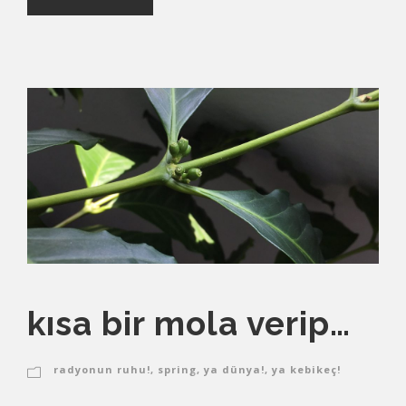
kısa bir mola verip…
radyonun ruhu!
,
spring
,
ya dünya!
,
ya kebikeç!