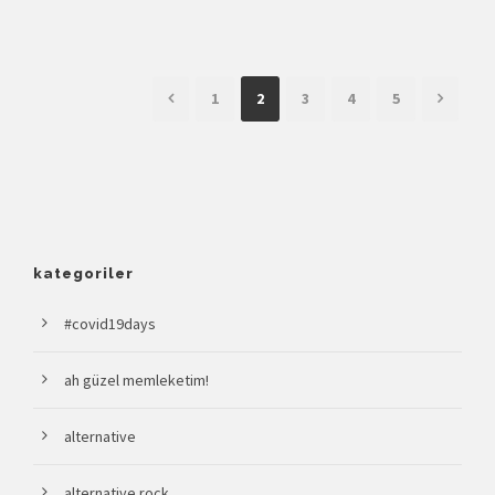
1
2
3
4
5
kategoriler
#covid19days
ah güzel memleketim!
alternative
alternative rock