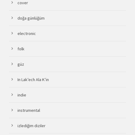
cover
doğa günlüğüm
electronic
folk
güz
In Lak’ech Ala K’in
indie
instrumental
izlediğim diziler