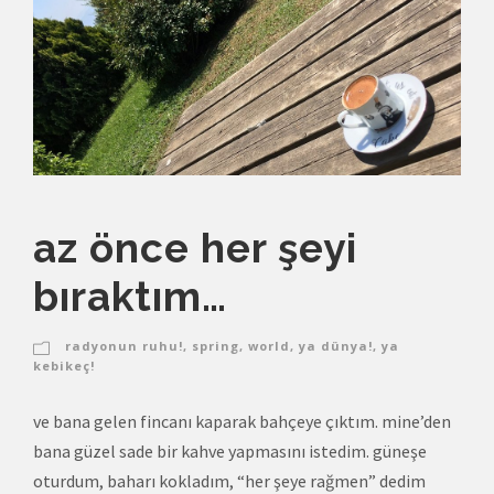
az önce her şeyi
bıraktım…
radyonun ruhu!
,
spring
,
world
,
ya dünya!
,
ya
kebikeç!
ve bana gelen fincanı kaparak bahçeye çıktım. mine’den
bana güzel sade bir kahve yapmasını istedim. güneşe
oturdum, baharı kokladım, “her şeye rağmen” dedim