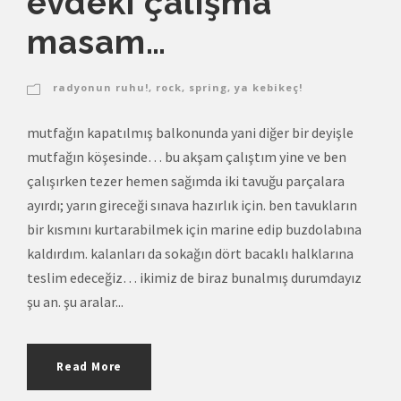
evdeki çalışma
masam…
radyonun ruhu!
,
rock
,
spring
,
ya kebikeç!
mutfağın kapatılmış balkonunda yani diğer bir deyişle
mutfağın köşesinde… bu akşam çalıştım yine ve ben
çalışırken tezer hemen sağımda iki tavuğu parçalara
ayırdı; yarın gireceği sınava hazırlık için. ben tavukların
bir kısmını kurtarabilmek için marine edip buzdolabına
kaldırdım. kalanları da sokağın dört bacaklı halklarına
teslim edeceğiz… ikimiz de biraz bunalmış durumdayız
şu an. şu aralar...
Read More