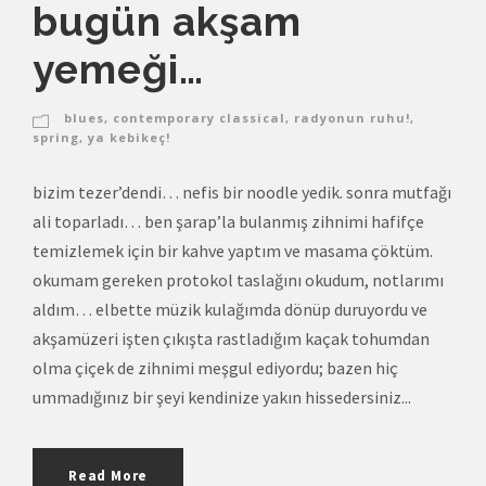
bugün akşam
yemeği…
blues
,
contemporary classical
,
radyonun ruhu!
,
spring
,
ya kebikeç!
bizim tezer’dendi… nefis bir noodle yedik. sonra mutfağı
ali toparladı… ben şarap’la bulanmış zihnimi hafifçe
temizlemek için bir kahve yaptım ve masama çöktüm.
okumam gereken protokol taslağını okudum, notlarımı
aldım… elbette müzik kulağımda dönüp duruyordu ve
akşamüzeri işten çıkışta rastladığım kaçak tohumdan
olma çiçek de zihnimi meşgul ediyordu; bazen hiç
ummadığınız bir şeyi kendinize yakın hissedersiniz...
Read More