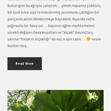
bütün gün bu ağrıyla çalıştım… şimdi masama çöktüm,
bir süre önce size remikslenmiş yorumunu çaldığım bir
parçanın aslını döndürmeye başladım. dışarıda nefis
yağmurlu bir hava var… başımın ağrısı muhtemelen
sürekli değişen hava koşulları ve “alçak” basınçtan,
yanına “hayatın alçaklığı” da var, o ayrı tabii…
neyse
bunları boş...
Read More