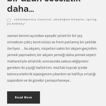
daha…
contemporary classical
,
okuduğum kitaplar
,
spring
,
ya kebikeç!
zaman benim açımdan epeydir yönetilir bir şey
olmaktan çıktı; kontrolsüz ve freni patlamış bir şekilde
ilerliyor… bu akşam, nispeten sakin bir akşam geçirdim.
yemek yapmadım; bir akşam yemeği daha yemek sepeti
maharetiyle atlatıldı. sonrasında saksısı değişmesi
gereken iki çiçeği hallettim. mutfak toprak içinde
kalınca elektrik süpürgesini çıkardım ve hafifçe ortalığı
süpürdüm ve iki gündür çamaşırhaneye...
Read More