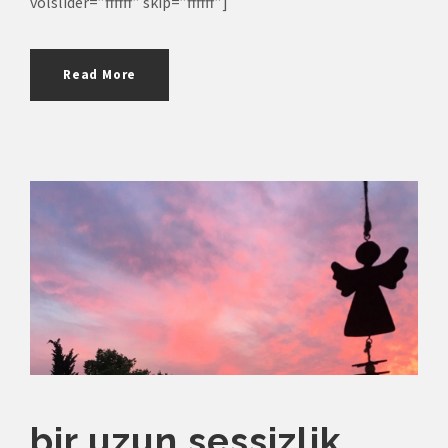
volslider=”ffffff” skip=”ffffff”]
Read More
bir uzun sessizlik