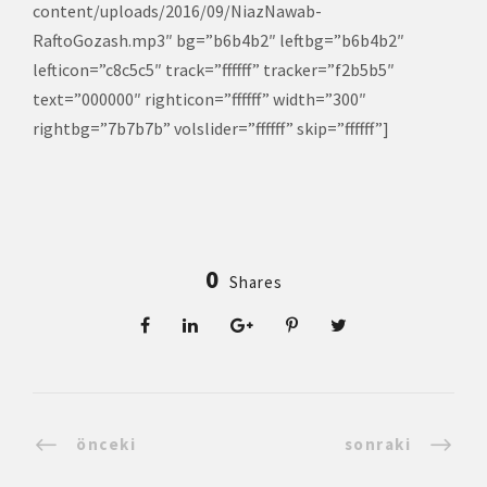
content/uploads/2016/09/NiazNawab-
RaftoGozash.mp3″ bg=”b6b4b2″ leftbg=”b6b4b2″
lefticon=”c8c5c5″ track=”ffffff” tracker=”f2b5b5″
text=”000000″ righticon=”ffffff” width=”300″
rightbg=”7b7b7b” volslider=”ffffff” skip=”ffffff”]
0
Shares
önceki
sonraki