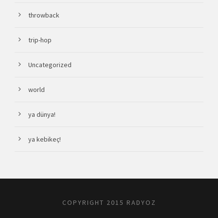
throwback
trip-hop
Uncategorized
world
ya dünya!
ya kebikeç!
COPYRIGHT 2015 RADYOZ