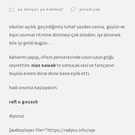
ya dünya!
,
ya kebikeç!
yorum yok
okullar açıldı. geçirdiğimiz tuhaf yazdan sonra, güzün ve
kışın normal ritmine dönmeyi çok istedim. işe dönmek
bile iyi geldi bugün…
kahvemi yapıp, ofisin penceresinde uzun uzun göğü
seyrettim.
niaz nawab
‘ın sımsıcak sesi ve farsçanın
büyülü evreni
döne döne bana eşlik etti.
hadi onunla başlayalım.
raft o gozash
diyoruz.
[audioplayer file=”https://radyoz.info/wp-