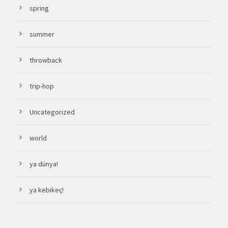
spring
summer
throwback
trip-hop
Uncategorized
world
ya dünya!
ya kebikeç!