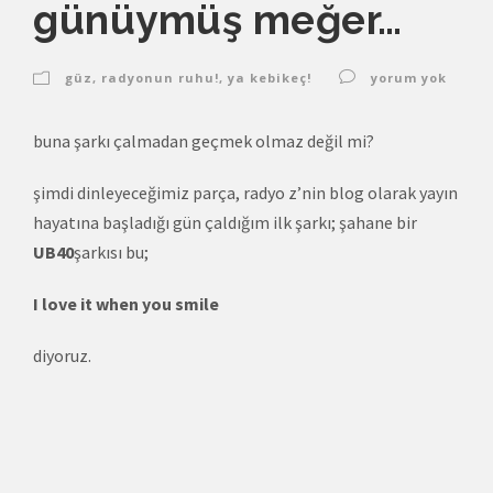
günüymüş meğer…
güz
,
radyonun ruhu!
,
ya kebikeç!
yorum yok
buna şarkı çalmadan geçmek olmaz değil mi?
şimdi dinleyeceğimiz parça, radyo z’nin blog olarak yayın
hayatına başladığı gün çaldığım ilk şarkı; şahane bir
UB40
şarkısı bu;
I love it when you smile
diyoruz.