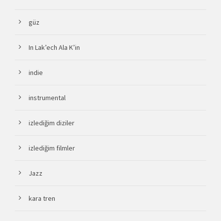
güz
In Lak’ech Ala K’in
indie
instrumental
izlediğim diziler
izlediğim filmler
Jazz
kara tren