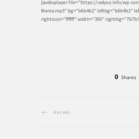
[audioplayer file=”https://radyoz.info/wp-c
Marea.mp3″ bg=”b6b4b2″ leftbg=”b6b4b2″ left
righticon=”ffffff” width=”300″ rightbg=”7b7b7b”
0
Shares
önceki