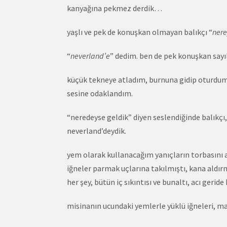
kanyağına pekmez derdik…
yaşlı ve pek de konuşkan olmayan balıkçı “
ner
“
neverland’e
” dedim. ben de pek konuşkan say
küçük tekneye atladım, burnuna gidip oturdum.
sesine odaklandım.
“neredeyse geldik” diyen seslendiğinde balıkçı
neverland’deydik.
yem olarak kullanacağım yanıçların torbasını a
iğneler parmak uçlarına takılmıştı, kana aldır
her şey, bütün iç sıkıntısı ve bunaltı, acı geride
misinanın ucundaki yemlerle yüklü iğneleri, ma