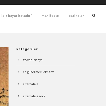
ksiz hayat hatadır”
manifesto
patikalar
kategoriler
#covid19days
ah güzel memleketim!
alternative
alternative rock