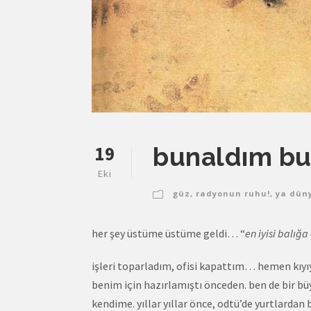
19
bunaldım b
Eki
güz
,
radyonun ruhu!
,
ya dün
her şey üstüme üstüme geldi… “
en iyisi balığ
işleri toparladım, ofisi kapattım… hemen kıyıya
benim için hazırlamıştı önceden. ben de bir 
kendime. yıllar yıllar önce, odtü’de yurtlardan