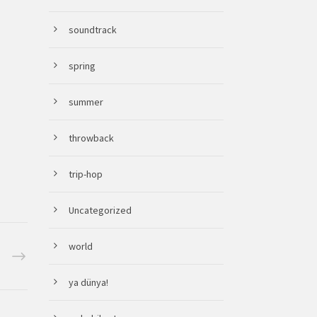
soundtrack
spring
summer
throwback
trip-hop
Uncategorized
world
ya dünya!