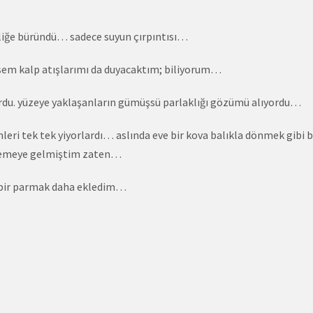
izliğe büründü… sadece suyun çırpıntısı…
rsem kalp atışlarımı da duyacaktım; biliyorum…
yordu. yüzeye yaklaşanların gümüşsü parlaklığı gözümü alıyordu…
leri tek tek yiyorlardı… aslında eve bir kova balıkla dönmek gibi b
eslemeye gelmiştim zaten…
 bir parmak daha ekledim…