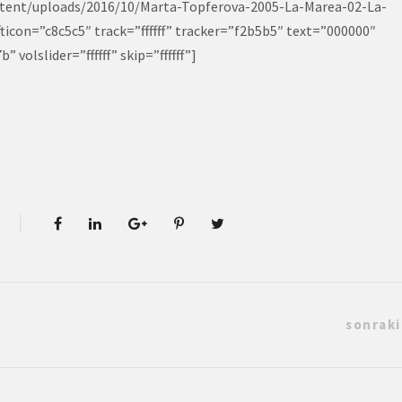
ontent/uploads/2016/10/Marta-Topferova-2005-La-Marea-02-La-
icon=”c8c5c5″ track=”ffffff” tracker=”f2b5b5″ text=”000000″
 volslider=”ffffff” skip=”ffffff”]
sonraki