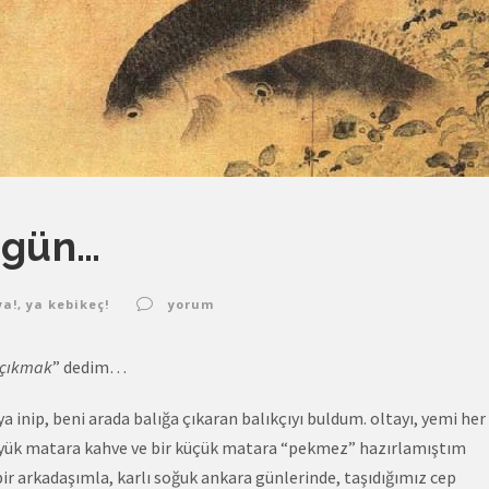
ugün…
ya!
,
ya kebikeç!
yorum
a çıkmak
” dedim…
 inip, beni arada balığa çıkaran balıkçıyı buldum. oltayı, yemi her 
büyük matara kahve ve bir küçük matara “pekmez” hazırlamıştım
 bir arkadaşımla, karlı soğuk ankara günlerinde, taşıdığımız cep