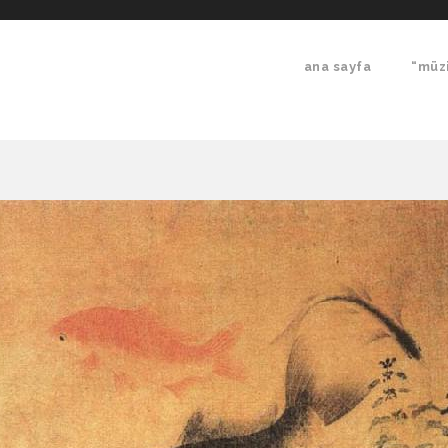
ana sayfa
“müzi