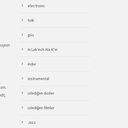
electronic
folk
güz
suyun
In Lak’ech Ala K’in
indie
instrumental
tım.
izlediğim diziler
di;
izlediğim filmler
Jazz