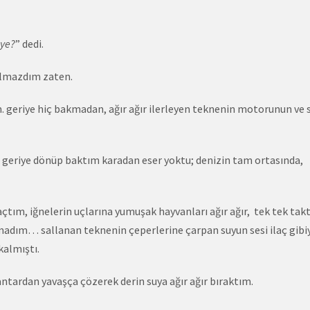
eye?
” dedi.
ılmazdım zaten.
 geriye hiç bakmadan, ağır ağır ilerleyen teknenin motorunun ve 
, geriye dönüp baktım karadan eser yoktu; denizin tam ortasında,
çtım, iğnelerin uçlarına yumuşak hayvanları ağır ağır, tek tek tak
madım… sallanan teknenin çeperlerine çarpan suyun sesi ilaç gibiy
 kalmıştı.
ntardan yavaşça çözerek derin suya ağır ağır bıraktım.