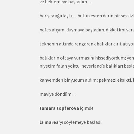
ve beklemeye başladım…
her şey ağırlaştı… bütün evren derin bir sess
nefes alışımı duymaya başladım. dikkatimi ve
teknenin altında rengarenk balıklar cirit atı
balıkların oltaya vurmasını hissediyordum; yem
niyetim falan yoktu. neverland’e balıkları b
kahvemden bir yudum aldım; pekmezi eksikti.
maviye döndüm…
tamara topferova
içimde
la marea
‘yı söylemeye başladı.