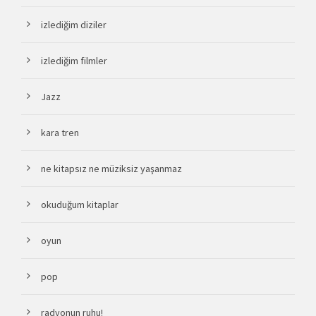
izlediğim diziler
izlediğim filmler
Jazz
kara tren
ne kitapsız ne müziksiz yaşanmaz
okuduğum kitaplar
oyun
pop
radyonun ruhu!