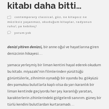
kitabı daha bitti…
contemporary classical
,
güz
,
ne kitapsız ne
müziksiz yaşanmaz
,
okuduğum kitaplar
,
radyonun
ruhu!
,
ya kebikeç!
yorum yok
denizi yitiren denizci,
bir anne oğul ve hayatlarına giren
denizcinin hikayesi…
yamaca yerleşmiş bir liman kentini hayal ederek okudum
bu kitabı. miyazaki’nin filmlerinden yürüttüğü
görüntülerle, zihnimin oynadığı bir oyundu bu. gökyüzü
dev pamuksu bulutlarla kaplı olsa da yarı karanlık bir
liman kentinde geçiyordu her şey. karanlığı yaratan,
karakterlerin zihinlerindeki gölgelerdi sanırım. güneş bir
türlü kendini bulutlardan kurtaramadı…