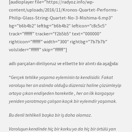
[audioplayer file=”https://radyoz.info/wp-
content/uploads/2016/11/Kronos-Quartet-Performs-
Philip-Glass-String-Quartet-No-3-Mishima-6.mp3″
bg=”b6b4b2″ leftbg=”b6b4b2″ lefticon=”c8c5c5″
track=”ffffff” tracker=”f2b5b5″ text=”000000″
righticon=”ffffff” width=”300″ rightbg=”7b7b7b”
volslider=”ffffff” skip=”ffffff”]
adlı parçaları dinliyoruz ve elbette bir alıntı da aşağıda:
“
Gerçek tehlike yaşama eyleminin ta kendisidir. Fakat
varoluşu her an aslında olduğu düzensiz haline çözümleyip
ortaya çıkan endişeden hareketle , her an ilk kargaşayı
yeniden yaratmaya çalışan kaçık bir eylemdir yaşamak.
Bu denli tehlikeli başka bir iş daha olamaz.
Varoluşun kendinde hiç bir korku ya da hiç bir örtülü yan