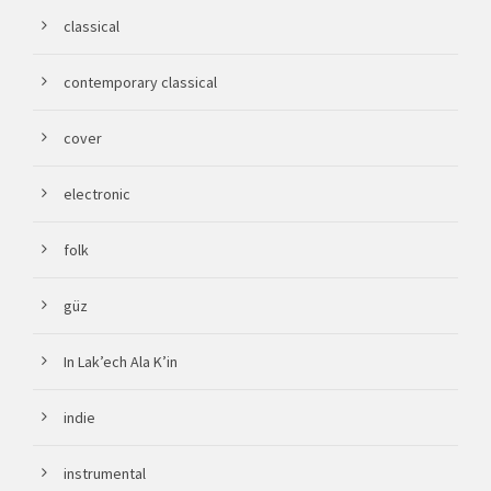
classical
contemporary classical
cover
electronic
folk
güz
In Lak’ech Ala K’in
indie
instrumental