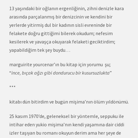
13 yaşındaki bir oğlanın ergenliğinin, zihni denizle kara
arasında parçalanmış bir denizcinin ve kendini bir
yerlerde yitirmiş dul bir kadının sisli evreninde bir
felakete doğru gittiğimi bilerek okudum; nefesim
kesilerek ve yavaşça okuyarak felaketi geciktirdim;
yapabildiğim tek şey buydu…
marguirite yourcenar’ın bu kitap için yorumu şu;
“
ince, bıçak ağzı gibi dondurucu bir kusursuzlukta
”
***
kitabı dün bitirdim ve bugün mişima’nın ölüm yıldönümü.
25 kasım 1970’de, geleneksel bir yöntemle, seppuku ile
intihar eden yukio mişima’nın kendi yaşamına dair ciddi
izler taşıyan bu romanı okuyun derim ama her şeye de