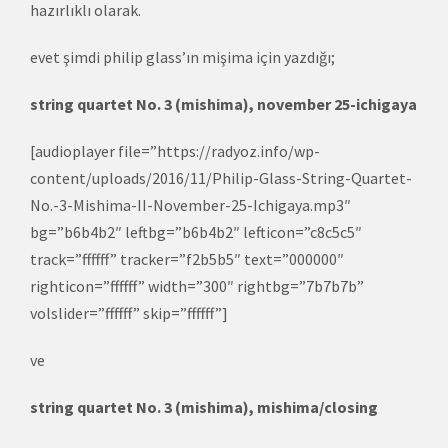
hazırlıklı olarak.
evet şimdi philip glass’ın mişima için yazdığı;
string quartet No. 3 (mishima), november 25-ichigaya
[audioplayer file=”https://radyoz.info/wp-
content/uploads/2016/11/Philip-Glass-String-Quartet-
No.-3-Mishima-II-November-25-Ichigaya.mp3″
bg=”b6b4b2″ leftbg=”b6b4b2″ lefticon=”c8c5c5″
track=”ffffff” tracker=”f2b5b5″ text=”000000″
righticon=”ffffff” width=”300″ rightbg=”7b7b7b”
volslider=”ffffff” skip=”ffffff”]
ve
string quartet No. 3 (mishima), mishima/closing