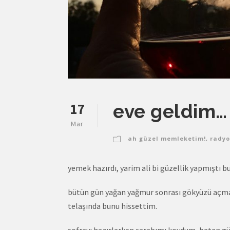
17
eve geldim…
Mar
ah güzel memleketim!
,
radyo
yemek hazırdı, yarim ali bi güzellik yapmıştı
bütün gün yağan yağmur sonrası gökyüzü açmay
telaşında bunu hissettim.