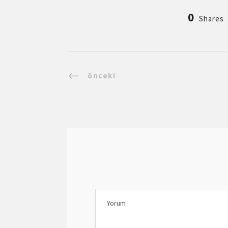
0
Shares
önceki