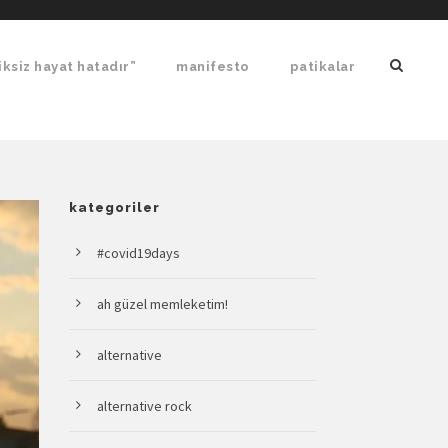
ksiz hayat hatadır”
manifesto
patikalar
kategoriler
#covid19days
ah güzel memleketim!
alternative
alternative rock