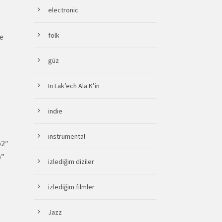
electronic
folk
le
güz
In Lak’ech Ala K’in
indie
instrumental
b2″
b”
izlediğim diziler
izlediğim filmler
Jazz