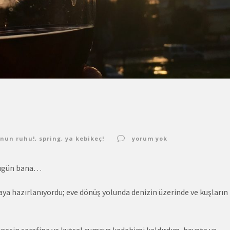
nun ruhu!
,
spring
,
ya kebikeç!
yorum yok
 bugün bana…
a hazırlanıyordu; eve dönüş yolunda denizin üzerinde ve kuşların