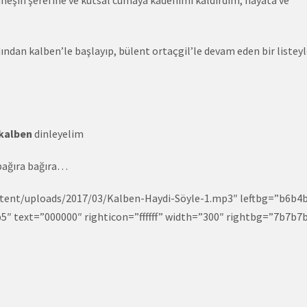
neşin şerefine ve kutsal cumaya kadehimi kaldırdım, hayata ve
ından kalben’le başlayıp, bülent ortaçgil’le devam eden bir listey
kalben
dinleyelim
bağıra bağıra…
ontent/uploads/2017/03/Kalben-Haydi-Söyle-1.mp3″ leftbg=”b6b4
5b5″ text=”000000″ righticon=”ffffff” width=”300″ rightbg=”7b7b7