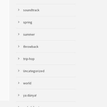
soundtrack
spring
summer
throwback
trip-hop
Uncategorized
world
ya dünya!