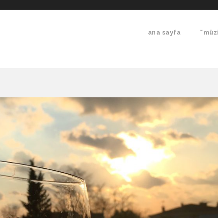
ana sayfa
“müzi