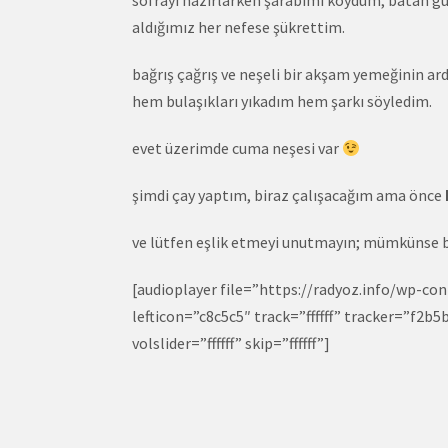
sofrayı hazırlarken şarabımı koydum, batan gü
aldığımız her nefese şükrettim.
bağrış çağrış ve neşeli bir akşam yemeğinin ard
hem bulaşıkları yıkadım hem şarkı söyledim.
evet üzerimde cuma neşesi var
şimdi çay yaptım, biraz çalışacağım ama önce
ve lütfen eşlik etmeyi unutmayın; mümkünse 
[audioplayer file=”https://radyoz.info/wp-c
lefticon=”c8c5c5″ track=”ffffff” tracker=”f2b
volslider=”ffffff” skip=”ffffff”]