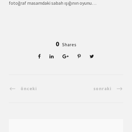
fotoğraf masamdaki sabah ışığının oyunu…
0
Shares
önceki
sonraki