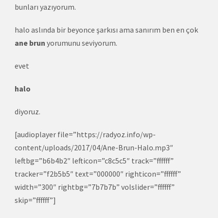
bunları yazıyorum.
halo aslında bir beyonce şarkısı ama sanırım ben en çok
ane brun
yorumunu seviyorum.
evet
halo
diyoruz.
[audioplayer file=”https://radyoz.info/wp-
content/uploads/2017/04/Ane-Brun-Halo.mp3″
leftbg=”b6b4b2″ lefticon=”c8c5c5″ track=”ffffff”
tracker=”f2b5b5″ text=”000000″ righticon=”ffffff”
width=”300″ rightbg=”7b7b7b” volslider=”ffffff”
skip=”ffffff”]