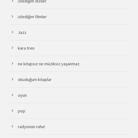
izlediğim diziler
izlediğim filmler
Jazz
kara tren
ne kitapsız ne müziksiz yaşanmaz
okuduğum kitaplar
oyun
pop
radyonun ruhu!