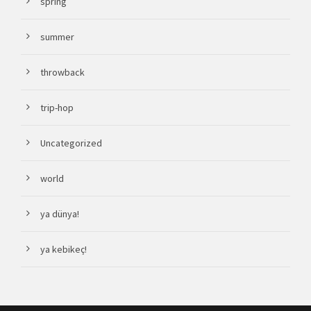
spring
summer
throwback
trip-hop
Uncategorized
world
ya dünya!
ya kebikeç!