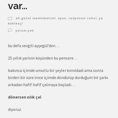
var…
ah güzel memleketim!
,
oyun
,
radyonun ruhu!
,
ya
kebikeç!
yorum yok
bu defa sevgili ayşegül’den…
25 yıllık yarinin köyünden bu pencere…
bakınca içimde umutlu bir şeyler kımıldadı ama sonra
birden bir süre önce içimde döndürüp durduğum bir şarkı
arkadan hafif hafif çalmaya başladı…
dönersen ıslık çal
diyoruz.