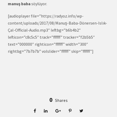
manuş baba
söylüyor.
[audioplayer file=”https://radyoz.info/wp-
content/uploads/2017/08/Manuş-Baba-Dönersen-Islık-
Çal-Official-Audio.mp3″ leftbg=”b6b4b2″
lefticon=”c8c5c5″ track=”ffffff” tracker=”f2b5b5″
text=”000000″ righticon=”ffffff” width=”300″
rightbg=”7b7b7b” volslider=”ffffff” skip=”ffffff”]
0
Shares