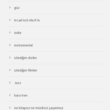
güz
In Lak’ech Ala K’in
indie
instrumental
izlediğim diziler
izlediğim filmler
Jazz
kara tren
ne kitapsız ne müziksiz yaşanmaz