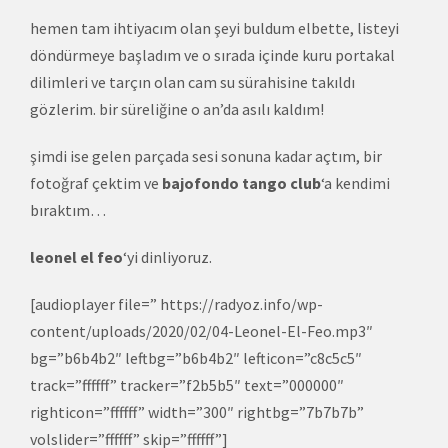
hemen tam ihtiyacım olan şeyi buldum elbette, listeyi
döndürmeye başladım ve o sırada içinde kuru portakal
dilimleri ve tarçın olan cam su sürahisine takıldı
gözlerim. bir süreliğine o an’da asılı kaldım!
şimdi ise gelen parçada sesi sonuna kadar açtım, bir
fotoğraf çektim ve
bajofondo tango club
‘a kendimi
bıraktım…
leonel el feo
‘yi dinliyoruz.
[audioplayer file=” https://radyoz.info/wp-
content/uploads/2020/02/04-Leonel-El-Feo.mp3″
bg=”b6b4b2″ leftbg=”b6b4b2″ lefticon=”c8c5c5″
track=”ffffff” tracker=”f2b5b5″ text=”000000″
righticon=”ffffff” width=”300″ rightbg=”7b7b7b”
volslider=”ffffff” skip=”ffffff”]