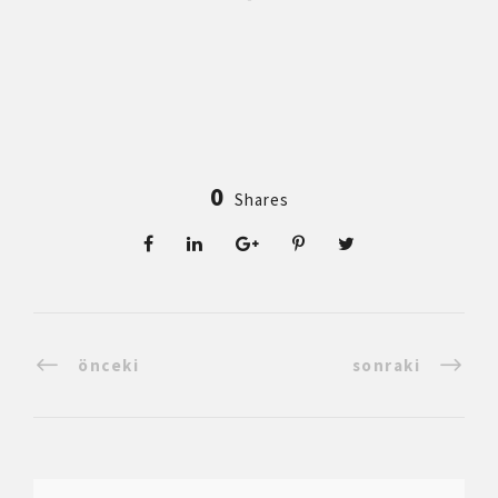
0
Shares
önceki
sonraki