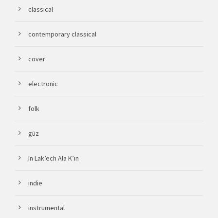
classical
contemporary classical
cover
electronic
folk
güz
In Lak’ech Ala K’in
indie
instrumental