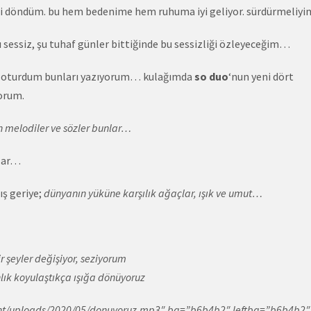
eri döndüm. bu hem bedenime hem ruhuma iyi geliyor. sürdürmeliyi
sı sessiz, şu tuhaf günler bittiğinde bu sessizliği özleyeceğim…
 oturdum bunları yazıyorum… kulağımda
so duo
‘nun yeni dört
orum.
n melodiler ve sözler bunlar…
şlar…
ş geriye;
dünyanın yüküne karşılık ağaçlar, ışık ve umut…
ir şeyler değişiyor, seziyorum
lık koyulaştıkça ışığa dönüyoruz
ntent/uploads/2020/05/donuyoruz.mp3″ bg=”b6b4b2″ leftbg=”b6b4b2″