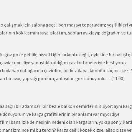
, o çalışmak için salona geçti. ben masayı toparladım; yeşillikleri y
larının kök kısmını suya ıslattım, sapları ayıklayıp doğradım ve tu
i göz göze geldik; hissettiğim ürküntü değil, öylesine bir bakıştı; 
çavdar unu diye yanlışlıkla aldığım çavdar taneleriyle besliyoruz.
budanan dut ağacına çevirdim, bir kez daha, kimbilir kaçıncı kez,
an bir avuç yaprağı gördüm; anlaşılan geri dönüyordu… (11.00)
z saçlı bir adam sarı bir bezle balkon demirlerini siliyor; aynı kar
e dönüyorum ve karga grafitilerinin bir anlamı var mıydı diye
lmi bana izle demesinin nedeni olan kargaların. yoksa son yıllar
mantizminde mi bu tercih? karga değil köpek çizse, ağaç çizse ve