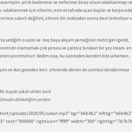
 acemiyim. artık bedenime ve nefesime biraz olsun odaklanmayı ve
daklanmak için ellerim, evin etrafında uçan kuşlar ve karşısında
eterince sabırlı değilim; zihnim bir noktadan sonra beni
terkediyor
v
zla yediğim o uzun ve baş başa akşam yemeğinin
metni
geri geldi;
r
evrende
olamamak çok yorucu ve çaresiz bırakan bir şey insanı. en
enini yaratmalısın’
dedim ona, bu cümleden kendim bile ürkerken
iyim ve dün geceden beri zihnimde dönen iki cümleyi döndürmeye
Bir büyük sükûn dinler beni
Umudu dinlediğim yerden
content/uploads/2020/05/sukun.mp3″ bg=”b6b4b2″ leftbg=”b6b4b2
5b5″ text=”000000″ righticon=”ffffff” width=”300″ rightbg=”7b7b7