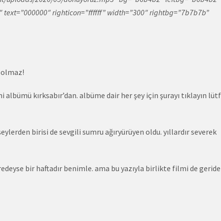
5″ text=”000000″ righticon=”ffffff” width=”300″ rightbg=”7b7b7b”
 olmaz!
i albümü kırksabır’dan. albüme dair her şey için şurayı tıklayın lüt
eylerden birisi de sevgili sumru ağıryürüyen oldu. yıllardır severek
edeyse bir haftadır benimle. ama bu yazıyla birlikte filmi de geride