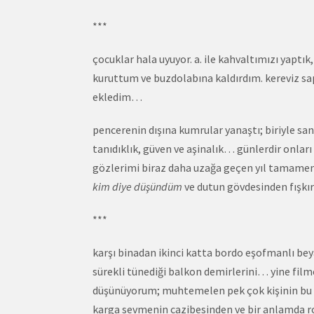
***
çocuklar hala uyuyor. a. ile kahvaltımızı yaptık
kuruttum ve buzdolabına kaldırdım. kereviz sap
ekledim…
pencerenin dışına kumrular yanaştı; biriyle sank
tanıdıklık, güven ve aşinalık… günlerdir onları 
gözlerimi biraz daha uzağa geçen yıl tamamen 
kim diye düşündüm
ve dutun gövdesinden fışkır
***
karşı binadan ikinci katta bordo eşofmanlı beya
sürekli tünediği balkon demirlerini… yine film
düşünüyorum; muhtemelen pek çok kişinin bu fi
karga sevmenin cazibesinden ve bir anlamda ro