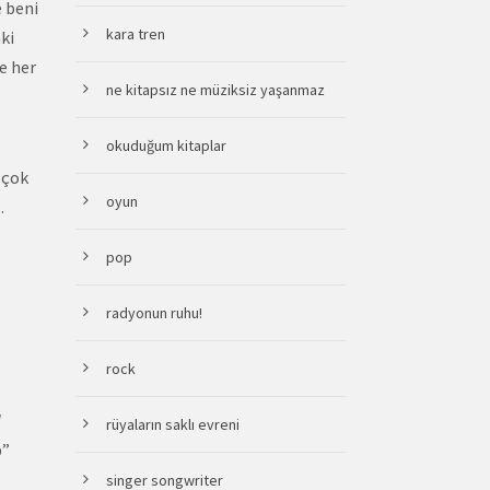
 beni
kara tren
ki
e her
ne kitapsız ne müziksiz yaşanmaz
okuduğum kitaplar
 çok
oyun
…
pop
radyonun ruhu!
rock
″
rüyaların saklı evreni
b”
singer songwriter