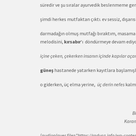
süredir ve şu sıralar ayurvedik beslenmeme g
şimdi herkes mutfaktan çıktı. ev sessiz, dışarı
darmadağın olmuş mutfağı bıraktım, masama
melodisini,
kırsabır
‘ı döndürmeye devam ediy
içine çeken, çekerken insanın içinde kapılar aça
güneş
hastanede yatarken kayıtlara başlamı
o giderken, üç elma yerine,
üç derin nefes
kalmı
B
Karan
[audioplayer file=”https://radyoz.info/wp-co