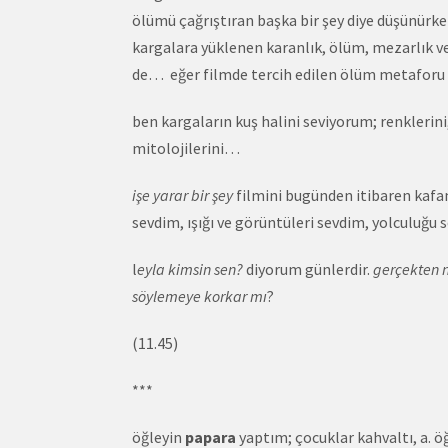
ölümü çağrıştıran başka bir şey diye düşünürk
kargalara yüklenen karanlık, ölüm, mezarlık v
de… eğer filmde tercih edilen ölüm metaforu 
ben kargaların kuş halini seviyorum; renklerini,
mitolojilerini…
işe yarar bir şey
filmini bugünden itibaren kafa
sevdim, ışığı ve görüntüleri sevdim, yolculuğu
l
eyla kimsin sen?
diyorum günlerdir.
gerçekten n
söylemeye korkar mı
?
(11.45)
***
öğleyin
papara
yaptım; çocuklar kahvaltı, a. ö