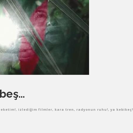
 beş…
eketim!
,
izlediğim filmler
,
kara tren
,
radyonun ruhu!
,
ya kebikeç!