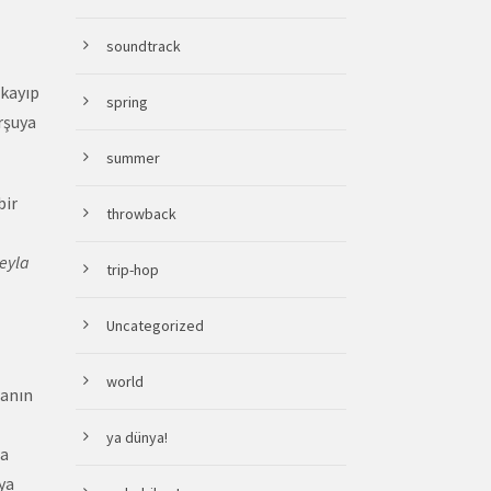
soundtrack
ıkayıp
spring
rşuya
summer
bir
throwback
leyla
trip-hop
Uncategorized
world
ganın
ya dünya!
da
ya