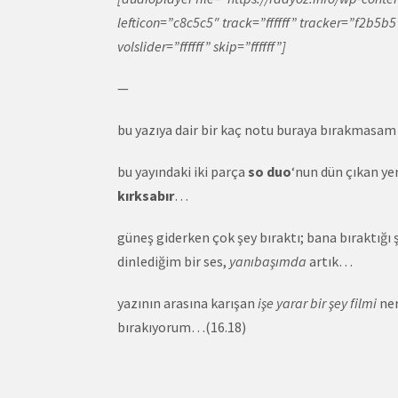
lefticon=”c8c5c5″ track=”ffffff” tracker=”f2b5b
volslider=”ffffff” skip=”ffffff”]
—
bu yazıya dair bir kaç notu buraya bırakmasam
bu yayındaki iki parça
so duo
‘nun dün çıkan yen
kırksabır
…
güneş giderken çok şey bıraktı; bana bıraktığı ş
dinlediğim bir ses,
yanıbaşımda
artık…
yazının arasına karışan
işe yarar bir şey filmi
ner
bırakıyorum…(16.18)