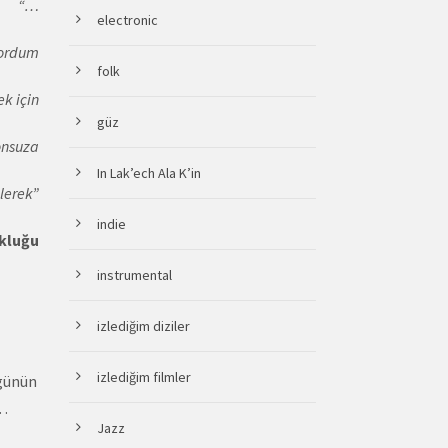
“…
electronic
yordum
folk
k için
güz
onsuza
In Lak’ech Ala K’in
lerek”
indie
kluğu
instrumental
izlediğim diziler
izlediğim filmler
 günün
…
Jazz