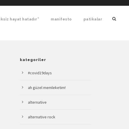
ksiz hayat hatadır”
manifesto
patikalar
kategoriler
#covid19days
ah güzel memleketim!
alternative
alternative rock