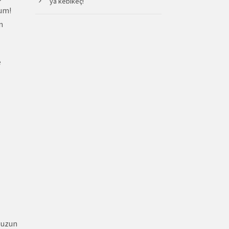
ya kebikeç!
rum!
n
e
 uzun