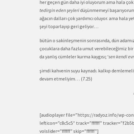
her geçen gün daha iyi oluyorum ama hala çok
tedirgin eden şeyleri
düşünmemeyi başarıyorum. o
ağacın dalları çok yardımcı oluyor. ama hala y
şeyi toparlayıp geri geliyor…
bütün o sakinleşmenin sonrasında, dün adamı
çocuklara daha fazla umut verebileceğimiz bi
da yanlış cümleler kurma kaygısı; ‘
sen kendi evr
şimdi kahvenin suyu kaynadı. kalkıp demlemel
devam etmeliyim… (7.25)
[audioplayer file=”https://radyoz.info/wp-
lefticon=”c8c5c5″ track=”ffffff” tracker=”f2b
volslider=”ffffff” skip=”ffffff”]