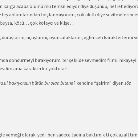
en karga acaba ölümü mü temsil ediyor diye düşünüp, nefret ediyo
e leş anlamlarından hoşlanmıyorum; çok akıllı diye sevilmelerinde
buysa, kötü… çok kolaycı ve klişe…
 duruşlarını, uçuşlarını, oyunculuklarını, eğlenceli karakterlerini v
mda döndürmeyi bırakıyorum. bir şekilde sevmedim filmi. hikayeyi
 sevdim ama karakterler yoktular!
asıl bakıyorsun bütün bu olan bitene?
kendine “şairim” diyen
söz
ğle yemeği olarak yedi. ben sadece tadına baktım. eti çok azalttım