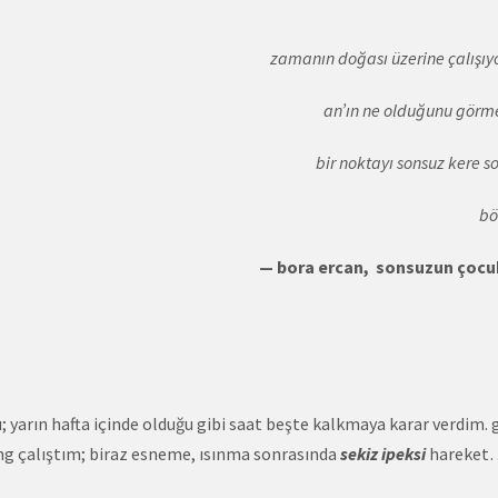
zamanın doğası üzerine çalışı
an’ın ne olduğunu görme
bir noktayı sonsuz kere s
bö
— bora ercan, sonsuzun çocu
 yarın hafta içinde olduğu gibi saat beşte kalkmaya karar verdim.
ng çalıştım; biraz esneme, ısınma sonrasında
sekiz ipeksi
hareket