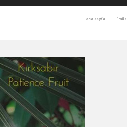
ana sayfa
“müzi