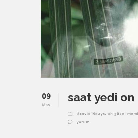
09
saat yedi on
May
#covid19days
,
ah güzel meml
yorum