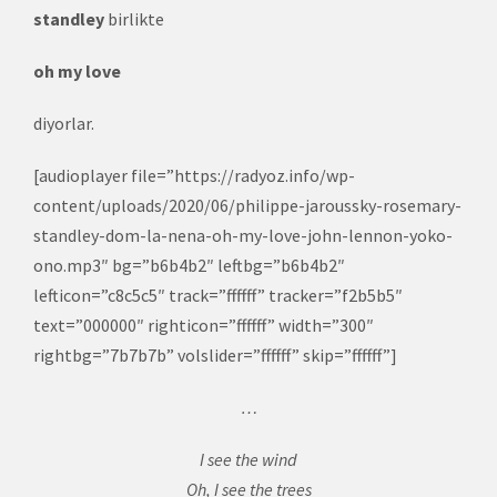
standley
birlikte
oh my love
diyorlar.
[audioplayer file=”https://radyoz.info/wp-
content/uploads/2020/06/philippe-jaroussky-rosemary-
standley-dom-la-nena-oh-my-love-john-lennon-yoko-
ono.mp3″ bg=”b6b4b2″ leftbg=”b6b4b2″
lefticon=”c8c5c5″ track=”ffffff” tracker=”f2b5b5″
text=”000000″ righticon=”ffffff” width=”300″
rightbg=”7b7b7b” volslider=”ffffff” skip=”ffffff”]
…
I see the wind
Oh, I see the trees