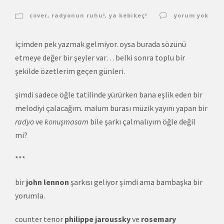
cover
,
radyonun ruhu!
,
ya kebikeç!
yorum yok
içimden pek yazmak gelmiyor. oysa burada sözünü
etmeye değer bir şeyler var… belki sonra toplu bir
şekilde özetlerim geçen günleri.
şimdi sadece öğle tatilinde yürürken bana eşlik eden bir
melodiyi çalacağım. malum burası müzik yayını yapan bir
radyo
ve
konuşmasam
bile şarkı çalmalıyım öğle değil
mi?
***
bir
john lennon
şarkısı geliyor şimdi ama bambaşka bir
yorumla.
counter tenor
philippe jaroussky
ve
rosemary