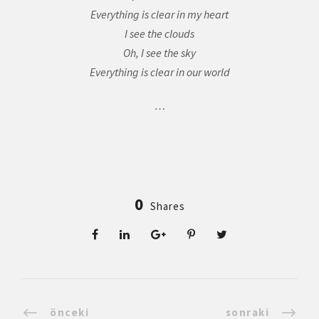
Everything is clear in my heart
I see the clouds
Oh, I see the sky
Everything is clear in our world
…
0
Shares
önceki
sonraki