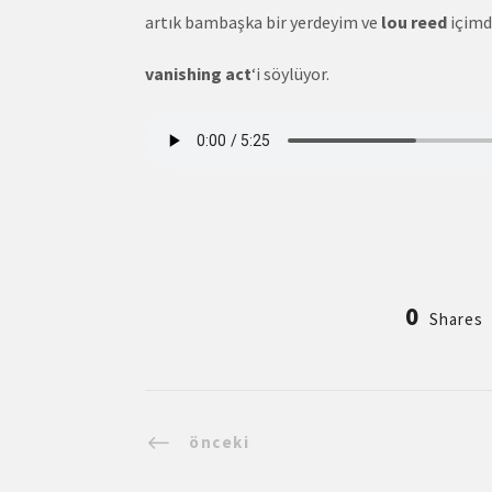
artık bambaşka bir yerdeyim ve
lou reed
içimd
vanishing act
‘i söylüyor.
0
Shares
önceki