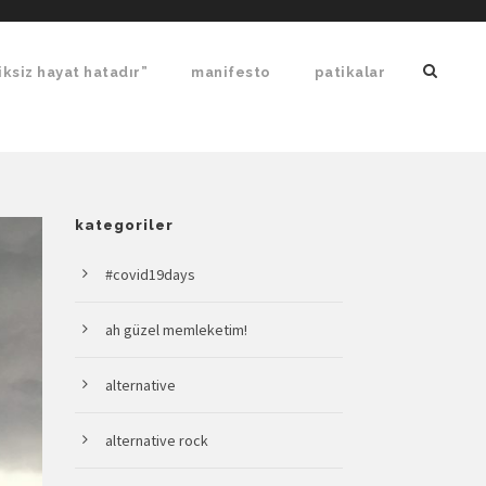
ksiz hayat hatadır”
manifesto
patikalar
kategoriler
#covid19days
ah güzel memleketim!
alternative
alternative rock