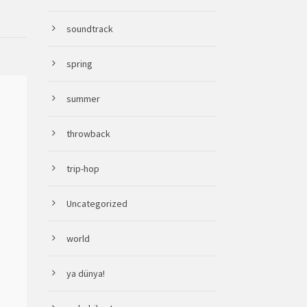
soundtrack
spring
summer
throwback
trip-hop
Uncategorized
world
ya dünya!