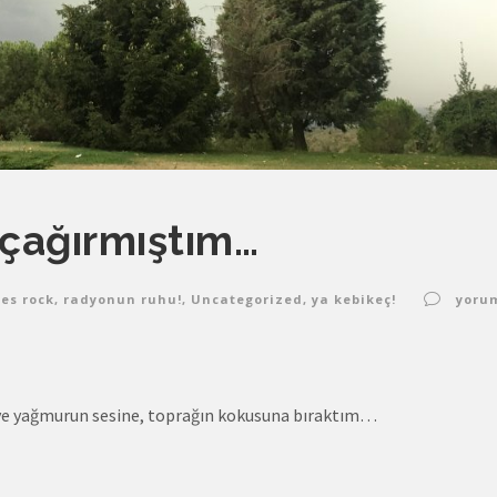
ı çağırmıştım…
es rock
,
radyonun ruhu!
,
Uncategorized
,
ya kebikeç!
yoru
n ve yağmurun sesine, toprağın kokusuna bıraktım…