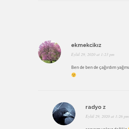
ekmekcikız
Eylül 29, 2020 at 1:23 pm
Ben de ben de çağırdım yağ
radyo z
Eylül 29, 2020 at 1:26 pm
sanırım yalnız değiliz