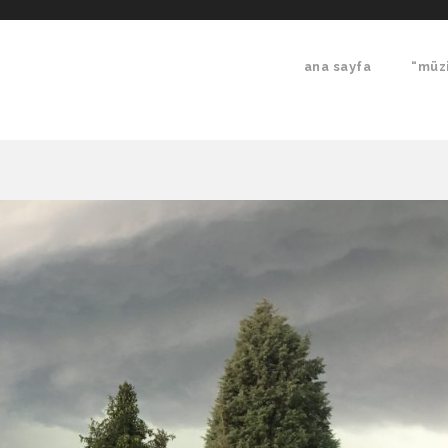
ana sayfa
“müzi