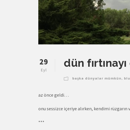
29
dün fırtınay
Eyl
başka dünyalar mümkün
,
blu
az önce geldi…
onu sessizce içeriye alırken, kendimi rüzgarı
***