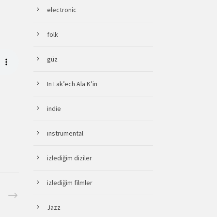
electronic
folk
güz
In Lak’ech Ala K’in
indie
instrumental
izlediğim diziler
izlediğim filmler
Jazz