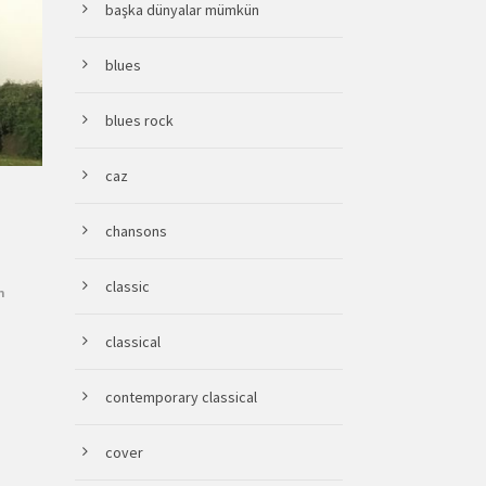
başka dünyalar mümkün
blues
blues rock
caz
chansons
classic
m
classical
contemporary classical
cover