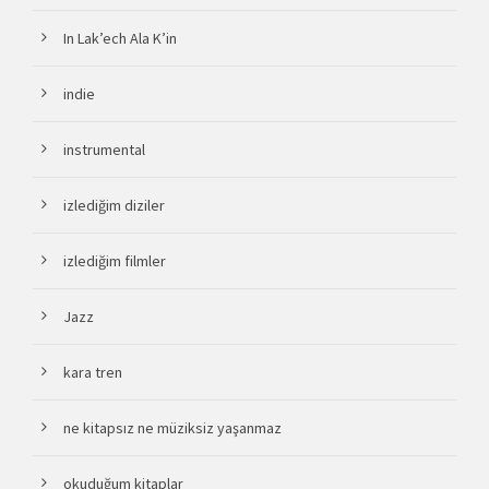
In Lak’ech Ala K’in
indie
instrumental
izlediğim diziler
izlediğim filmler
Jazz
kara tren
ne kitapsız ne müziksiz yaşanmaz
okuduğum kitaplar