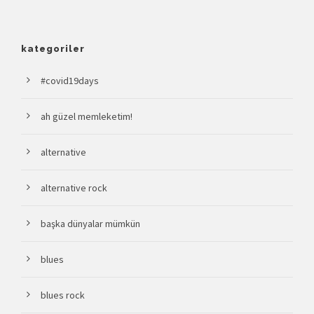
kategoriler
#covid19days
ah güzel memleketim!
alternative
alternative rock
başka dünyalar mümkün
blues
blues rock