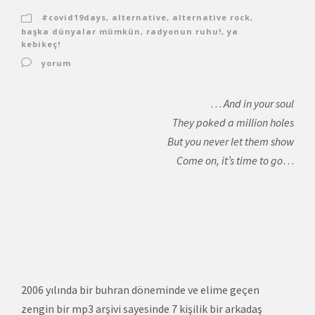
#covid19days
,
alternative
,
alternative rock
,
başka dünyalar mümkün
,
radyonun ruhu!
,
ya
kebikeç!
yorum
…
And in your soul
They poked a million holes
But you never let them show
Come on, it’s time to go
…
2006 yılında bir buhran döneminde ve elime geçen
zengin bir mp3 arşivi sayesinde 7 kişilik bir arkadaş