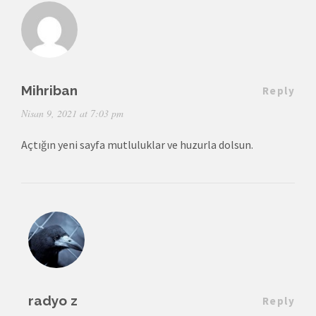
Mihriban
Reply
Nisan 9, 2021 at 7:03 pm
Açtığın yeni sayfa mutluluklar ve huzurla dolsun.
radyo z
Reply