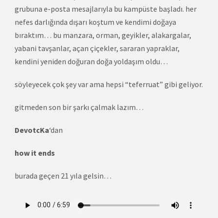
grubuna e-posta mesajlarıyla bu kampüste başladı. her
nefes darlığında dışarı koştum ve kendimi doğaya
bıraktım… bu manzara, orman, geyikler, alakargalar,
yabani tavşanlar, açan çiçekler, sararan yapraklar,
kendini yeniden doğuran doğa yoldaşım oldu…
söyleyecek çok şey var ama hepsi “teferruat” gibi geliyor.
gitmeden son bir şarkı çalmak lazım…
DevotcKa
‘dan
how it ends
burada geçen 21 yıla gelsin…