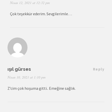
Nisan 12, 2021 at 12:32 pm
Çok teşekkür ederim. Sevgilerimle…
ışıl gürses
Reply
Nisan 10, 2021 at 1:10 pm
Z’cim çok hoşuma gitti.. Emeğine sağlık.