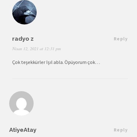
radyo z
Reply
Nisan 12, 2021 at 12:31 pm
Çok teşekkürler Işıl abla. Öpüyorum çok…
AtiyeAtay
Reply