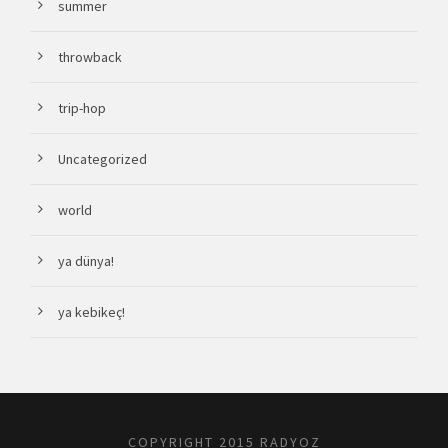
summer
throwback
trip-hop
Uncategorized
world
ya dünya!
ya kebikeç!
COPYRIGHT 2015 RADYOZ