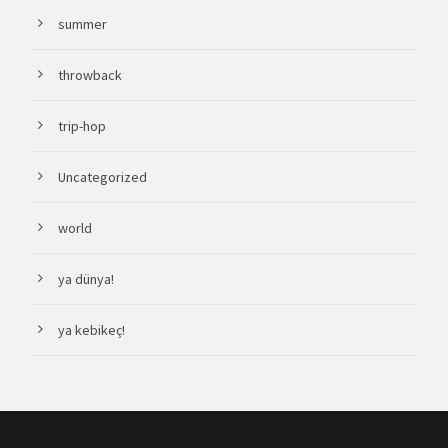
summer
throwback
trip-hop
Uncategorized
world
ya dünya!
ya kebikeç!