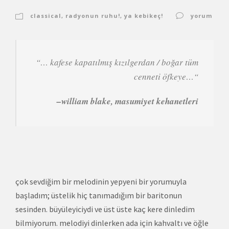
classical
,
radyonun ruhu!
,
ya kebikeç!
yorum
“… kafese kapatılmış kızılgerdan / boğar tüm
cenneti öfkeye…
“
–william blake, masumiyet kehanetleri
çok sevdiğim bir melodinin yepyeni bir yorumuyla
başladım; üstelik hiç tanımadığım bir baritonun
sesinden. büyüleyiciydi ve üst üste kaç kere dinledim
bilmiyorum. melodiyi dinlerken ada için kahvaltı ve öğle