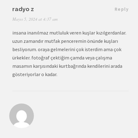
radyo z
Reply
Mayıs 5, 2024 at 4:37 am
insana inanılmaz mutluluk veren kuşlar kızılgerdanlar.
uzun zamandır mutfak penceremin önünde kuşları
besliyorum. oraya gelmelerini çok isterdim ama çok
ürkekler. fotoğraf çektiğim çamda veya çalışma
masamın karşısındaki kurtbağrında kendilerini arada
gösteriyorlar o kadar.