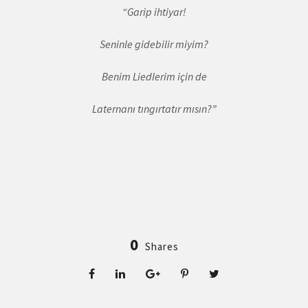
“Garip ihtiyar!
Seninle gidebilir miyim?
Benim Liedlerim için de
Laternanı tıngırtatır mısın?”
0
Shares