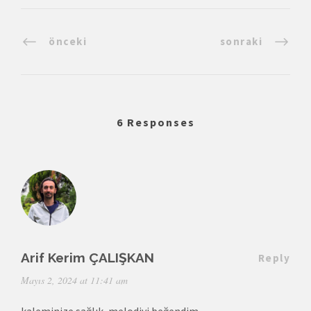
önceki
sonraki
6 Responses
Arif Kerim ÇALIŞKAN
Reply
Mayıs 2, 2024 at 11:41 am
kaleminize sağlık, melodiyi beğendim.