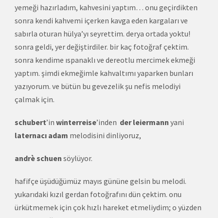
yemeği hazırladım, kahvesini yaptım… onu geçirdikten
sonra kendi kahvemi içerken kavga eden kargaları ve
sabırla oturan hülya’yı seyrettim. derya ortada yoktu!
sonra geldi, yer değiştirdiler. bir kaç fotoğraf çektim.
sonra kendime ıspanaklı ve dereotlu mercimek ekmeği
yaptım. şimdi ekmeğimle kahvaltımı yaparken bunları
yazıyorum. ve bütün bu gevezelik şu nefis melodiyi
çalmak için.
schubert
’in
winterreise
’inden
der leiermann
yani
laternacı adam
melodisini dinliyoruz,
andrè schuen
söylüyor.
hafifçe üşüdüğümüz mayıs gününe gelsin bu melodi.
yukarıdaki kızıl gerdan fotoğrafını dün çektim. onu
ürkütmemek için çok hızlı hareket etmeliydim; o yüzden