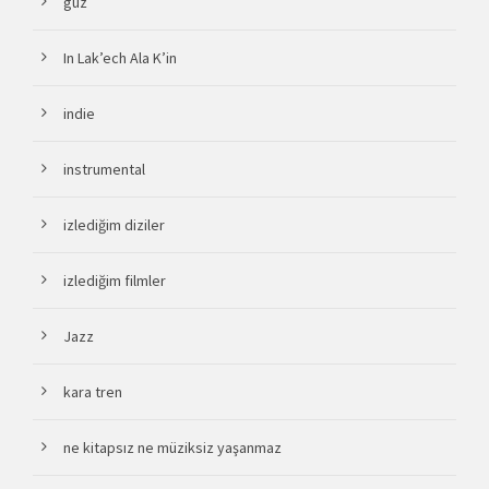
güz
In Lak’ech Ala K’in
indie
instrumental
izlediğim diziler
izlediğim filmler
Jazz
kara tren
ne kitapsız ne müziksiz yaşanmaz