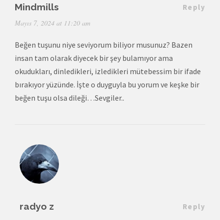
Mindmills
Reply
Mayıs 7, 2024 at 11:20 am
Beğen tuşunu niye seviyorum biliyor musunuz? Bazen
insan tam olarak diyecek bir şey bulamıyor ama
okudukları, dinledikleri, izledikleri mütebessim bir ifade
bırakıyor yüzünde. İşte o duyguyla bu yorum ve keşke bir
beğen tuşu olsa dileği…Sevgiler..
radyo z
Reply