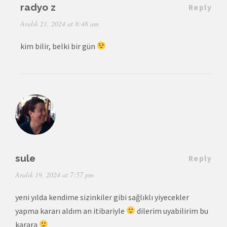
radyo z
Reply
Aralık 21, 2024 at 8:48 am
kim bilir, belki bir gün
sule
Reply
Aralık 19, 2024 at 7:57 pm
yeni yılda kendime sizinkiler gibi sağlıklı yiyecekler
yapma kararı aldım an itibariyle
dilerim uyabilirim bu
karara