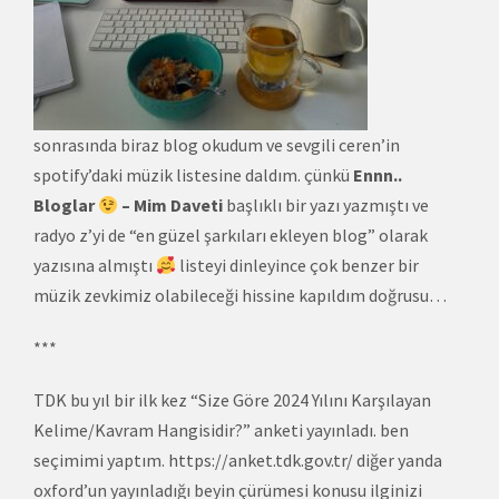
sonrasında biraz blog okudum ve sevgili ceren’in
spotify’daki müzik listesine daldım. çünkü
Ennn..
Bloglar
– Mim Daveti
başlıklı bir yazı yazmıştı ve
radyo z’yi de “en güzel şarkıları ekleyen blog” olarak
yazısına almıştı
listeyi dinleyince çok benzer bir
müzik zevkimiz olabileceği hissine kapıldım doğrusu…
***
TDK bu yıl bir ilk kez “Size Göre 2024 Yılını Karşılayan
Kelime/Kavram Hangisidir?” anketi yayınladı. ben
seçimimi yaptım.
https://anket.tdk.gov.tr/
diğer yanda
oxford’un yayınladığı beyin çürümesi konusu ilginizi