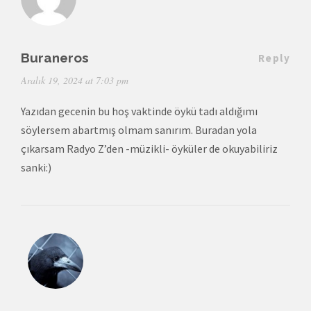
Buraneros
Reply
Aralık 19, 2024 at 7:03 pm
Yazıdan gecenin bu hoş vaktinde öykü tadı aldığımı
söylersem abartmış olmam sanırım. Buradan yola
çıkarsam Radyo Z’den -müzikli- öyküler de okuyabiliriz
sanki:)