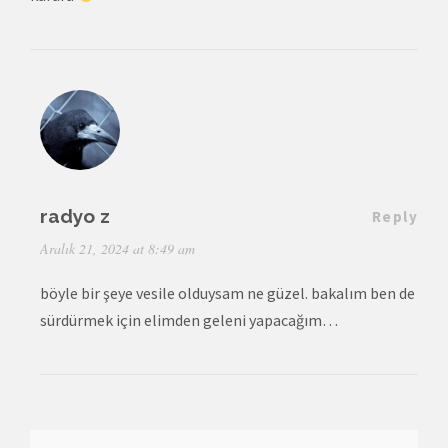
radyo z
Reply
Aralık 21, 2024 at 8:49 am
böyle bir şeye vesile olduysam ne güzel. bakalım ben de
sürdürmek için elimden geleni yapacağım…