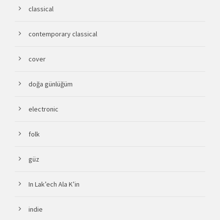
classical
contemporary classical
cover
doğa günlüğüm
electronic
folk
güz
In Lak’ech Ala K’in
indie