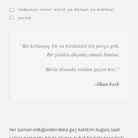
radyonun ruhu!
,
world
,
ya dünya!
,
ya kebikeç!
yorum
“
Bir kırlangıç bir su birikintisi bir parça gök.
Bir şiirden düşmüş olmalı bunlar.
Böyle diyordu yoldan geçen biri.
“
-ilhan berk
her zaman olduğundan daha geç kalktım bugün; saat
sekize geliyordu. böyle olunca, tuhaf bir kafa karışıklığı