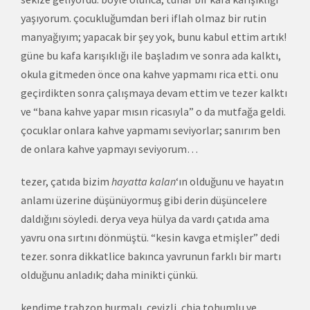
yaşıyorum. çocukluğumdan beri iflah olmaz bir rutin
manyağıyım; yapacak bir şey yok, bunu kabul ettim artık!
güne bu kafa karışıklığı ile başladım ve sonra ada kalktı,
okula gitmeden önce ona kahve yapmamı rica etti. onu
geçirdikten sonra çalışmaya devam ettim ve tezer kalktı
ve “bana kahve yapar mısın ricasıyla” o da mutfağa geldi.
çocuklar onlara kahve yapmamı seviyorlar; sanırım ben
de onlara kahve yapmayı seviyorum…
tezer, çatıda bizim
hayatta kalan
‘ın olduğunu ve hayatın
anlamı üzerine düşünüyormuş gibi derin düşüncelere
daldığını söyledi. derya veya hülya da vardı çatıda ama
yavru ona sırtını dönmüştü. “kesin kavga etmişler” dedi
tezer. sonra dikkatlice bakınca yavrunun farklı bir martı
olduğunu anladık; daha minikti çünkü.
kendime trabzon hurmalı, cevizli, chia tohumlu ve