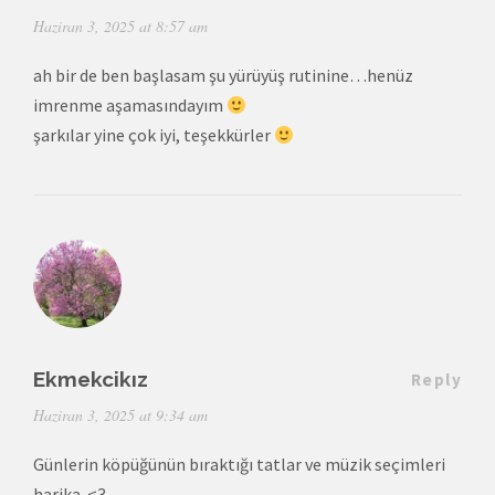
Haziran 3, 2025 at 8:57 am
ah bir de ben başlasam şu yürüyüş rutinine…henüz
imrenme aşamasındayım
şarkılar yine çok iyi, teşekkürler
Ekmekcikız
Reply
Haziran 3, 2025 at 9:34 am
Günlerin köpüğünün bıraktığı tatlar ve müzik seçimleri
harika. <3