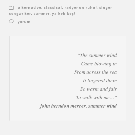
alternative
,
classical
,
radyonun ruhu!
,
singer
songwriter
,
summer
,
ya kebikeç!
yorum
“
The summer wind
Came blowing in
From across the sea
It lingered there
So warm and fair
To walk with me
…”
john herndon mercer
,
summer wind