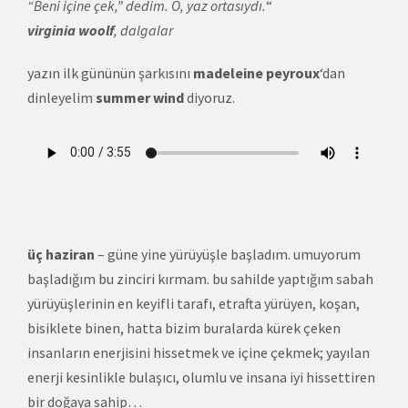
“Beni içine çek,” dedim. O, yaz ortasıydı.
“
virginia woolf
, dalgalar
yazın ilk gününün şarkısını
madeleine peyroux
‘dan
dinleyelim
summer wind
diyoruz.
üç haziran
– güne yine yürüyüşle başladım. umuyorum
başladığım bu zinciri kırmam. bu sahilde yaptığım sabah
yürüyüşlerinin en keyifli tarafı, etrafta yürüyen, koşan,
bisiklete binen, hatta bizim buralarda kürek çeken
insanların enerjisini hissetmek ve içine çekmek; yayılan
enerji kesinlikle bulaşıcı, olumlu ve insana iyi hissettiren
bir doğaya sahip…