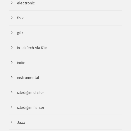
electronic
folk
güz
In Lak’ech Ala K’in
indie
instrumental
izlediğim diziler
izlediğim filmler
Jazz