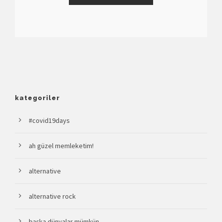
kategoriler
#covid19days
ah güzel memleketim!
alternative
alternative rock
başka dünyalar mümkün