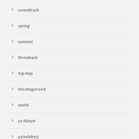
soundtrack
spring
summer
throwback
trip-hop
Uncategorized
world
ya dünya!
ya kebikeç!