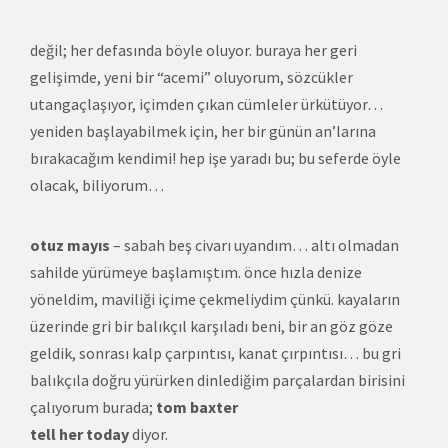
değil; her defasında böyle oluyor. buraya her geri
gelişimde, yeni bir “acemi” oluyorum, sözcükler
utangaçlaşıyor, içimden çıkan cümleler ürkütüyor…
yeniden başlayabilmek için, her bir günün an’larına
bırakacağım kendimi! hep işe yaradı bu; bu seferde öyle
olacak, biliyorum…
otuz mayıs
– sabah beş civarı uyandım… altı olmadan
sahilde yürümeye başlamıştım. önce hızla denize
yöneldim, maviliği içime çekmeliydim çünkü. kayaların
üzerinde gri bir balıkçıl karşıladı beni, bir an göz göze
geldik, sonrası kalp çarpıntısı, kanat çırpıntısı… bu gri
balıkçıla doğru yürürken dinlediğim parçalardan birisini
çalıyorum burada;
tom baxter
tell her today
diyor.