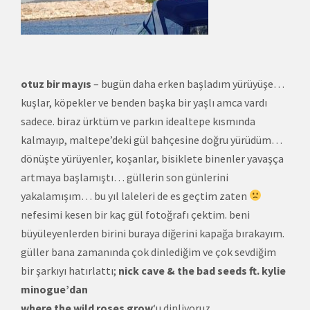
otuz bir mayıs
– bugün daha erken başladım yürüyüşe…
kuşlar, köpekler ve benden başka bir yaşlı amca vardı
sadece. biraz ürktüm ve parkın idealtepe kısmında
kalmayıp, maltepe’deki gül bahçesine doğru yürüdüm…
dönüşte yürüyenler, koşanlar, bisiklete binenler yavaşça
artmaya başlamıştı… güllerin son günlerini
yakalamışım… bu yıl laleleri de es geçtim zaten
nefesimi kesen bir kaç gül fotoğrafı çektim. beni
büyüleyenlerden birini buraya diğerini kapağa bırakayım.
güller bana zamanında çok dinlediğim ve çok sevdiğim
bir şarkıyı hatırlattı;
nick cave & the bad seeds ft. kylie
minogue’dan
where the wild roses grow
‘u dinliyoruz.