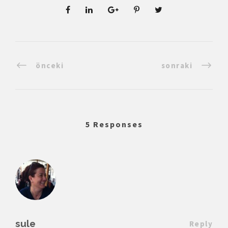
önceki
sonraki
5 Responses
sule
Reply