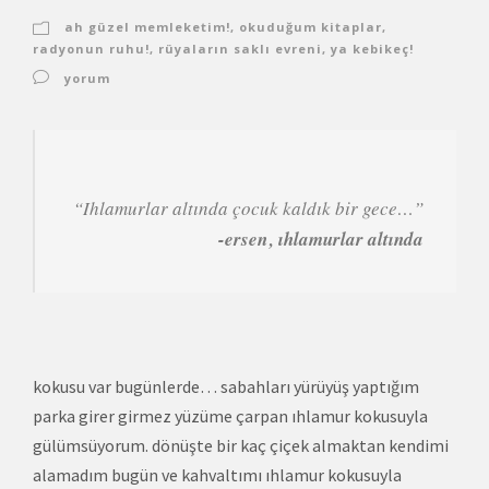
ah güzel memleketim!
,
okuduğum kitaplar
,
radyonun ruhu!
,
rüyaların saklı evreni
,
ya kebikeç!
yorum
“Ihlamurlar altında çocuk kaldık bir gece…”
-ersen , ıhlamurlar altında
kokusu var bugünlerde… sabahları yürüyüş yaptığım
parka girer girmez yüzüme çarpan ıhlamur kokusuyla
gülümsüyorum. dönüşte bir kaç çiçek almaktan kendimi
alamadım bugün ve kahvaltımı ıhlamur kokusuyla