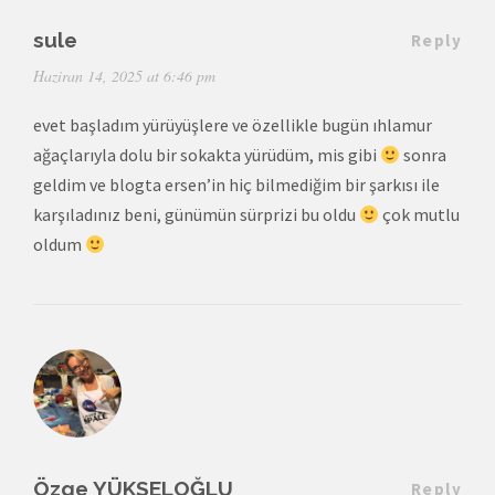
sule
Reply
Haziran 14, 2025 at 6:46 pm
evet başladım yürüyüşlere ve özellikle bugün ıhlamur
ağaçlarıyla dolu bir sokakta yürüdüm, mis gibi
sonra
geldim ve blogta ersen’in hiç bilmediğim bir şarkısı ile
karşıladınız beni, günümün sürprizi bu oldu
çok mutlu
oldum
Özge YÜKSELOĞLU
Reply