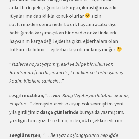
anketlerin pek çoğunda da karga çıkmışlığım vardır.
rüyalarıma da sıklıkla konuk olurlar
sizin
sözlerinizden sonra nedir bu erk hayvanı acaba diye
baktığımda karşıma çıkan bir
onedio anketinde
erk
hayvanım karga değil ejderha çıktı. ejderhalara olan
tutkum da bilinir… ejderha da şu demekmiş meğer
“
Yüzlerce hayat yaşamış, eski ve bilge bir ruhun var.
Hatırlamadığını düşünsen de, kemiklerine kadar işlemiş
kadim bilgilere sahipsin .
..”
sevgili
neslihan
, “…
Han Kang Vejeteryan kitabını okumuş
muydun
…” demişsin. evet, okuyup çok sevmiştim. yeni
yıla girdiğimiz
datça günlerinde
buraya da yazmıştım.
yazdığın tüm güzel sözler için de çok teşekkür ederim…
sevgili nurşen
, “…
Ben yaz başlangıçlarına hep iğde