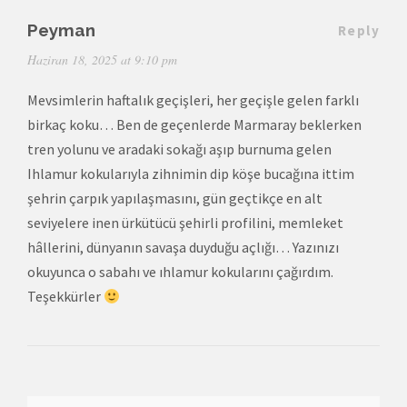
Peyman
Reply
Haziran 18, 2025 at 9:10 pm
Mevsimlerin haftalık geçişleri, her geçişle gelen farklı
birkaç koku… Ben de geçenlerde Marmaray beklerken
tren yolunu ve aradaki sokağı aşıp burnuma gelen
Ihlamur kokularıyla zihnimin dip köşe bucağına ittim
şehrin çarpık yapılaşmasını, gün geçtikçe en alt
seviyelere inen ürkütücü şehirli profilini, memleket
hâllerini, dünyanın savaşa duyduğu açlığı… Yazınızı
okuyunca o sabahı ve ıhlamur kokularını çağırdım.
Teşekkürler