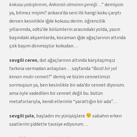
kokusu yakıştırırım, Ankaralı olmanın gereği
…” demişsin
ya, bilmez miyim? ankara’da seni ilk hangi koku çarptı
dersen kesinlikle iğde kokusu derim. öğrencilik
yıllarımda, odtü’de bölümlerin arasındaki yolda, yazın
başındaki akşamlarda, kocaman iğde ağaçlarının altında
çok başım dönmüştür kokudan…
sevgili ceren
, dut ağaçlarının altında karşılaşmışız
farkına varmadan anlaşılan… sayfanda “
Basit bir yol
kenarı mıdır cennet?
” demiş ve bizim cennetimizi
sormuşsun ya, ben kesinlikle bir ada’dır cennet diyorum.
ama öyle vadedilen bir cennet değil bu. bütün
metaforlarıyla, kendi ellerinle “yarattığın bir ada”…
sevgili şule
, başladın mı yürüyüşlere
sabahın erken
saatlerini şiddetle tavsiye ediyorum…