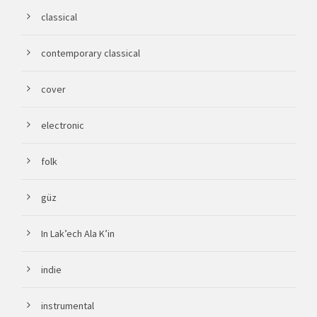
classical
contemporary classical
cover
electronic
folk
güz
In Lak’ech Ala K’in
indie
instrumental