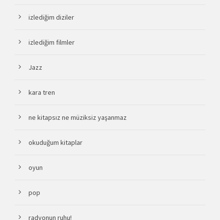
izlediğim diziler
izlediğim filmler
Jazz
kara tren
ne kitapsız ne müziksiz yaşanmaz
okuduğum kitaplar
oyun
pop
radyonun ruhu!