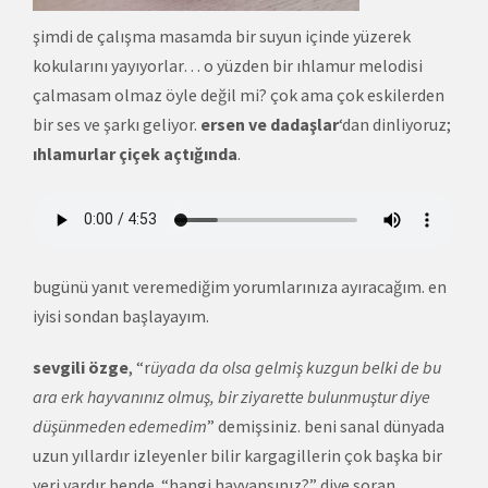
şimdi de çalışma masamda bir suyun içinde yüzerek
kokularını yayıyorlar… o yüzden bir ıhlamur melodisi
çalmasam olmaz öyle değil mi? çok ama çok eskilerden
bir ses ve şarkı geliyor.
ersen ve dadaşlar
‘dan dinliyoruz;
ıhlamurlar çiçek açtığında
.
bugünü yanıt veremediğim yorumlarınıza ayıracağım. en
iyisi sondan başlayayım.
sevgili özge
, “r
üyada da olsa gelmiş kuzgun belki de bu
ara erk hayvanınız olmuş, bir ziyarette bulunmuştur diye
düşünmeden edemedim
” demişsiniz. beni sanal dünyada
uzun yıllardır izleyenler bilir kargagillerin çok başka bir
yeri vardır bende. “hangi hayvansınız?” diye soran