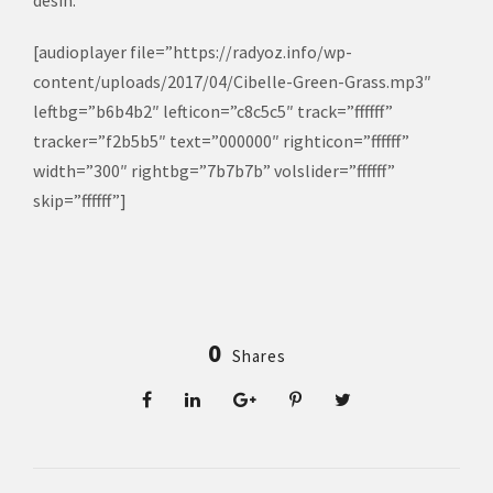
desin.
[audioplayer file=”https://radyoz.info/wp-
content/uploads/2017/04/Cibelle-Green-Grass.mp3″
leftbg=”b6b4b2″ lefticon=”c8c5c5″ track=”ffffff”
tracker=”f2b5b5″ text=”000000″ righticon=”ffffff”
width=”300″ rightbg=”7b7b7b” volslider=”ffffff”
skip=”ffffff”]
0
Shares