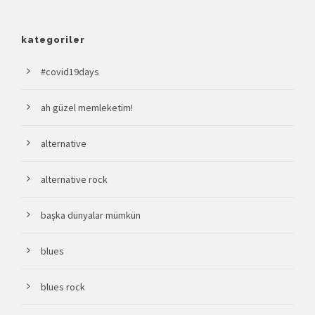
kategoriler
#covid19days
ah güzel memleketim!
alternative
alternative rock
başka dünyalar mümkün
blues
blues rock