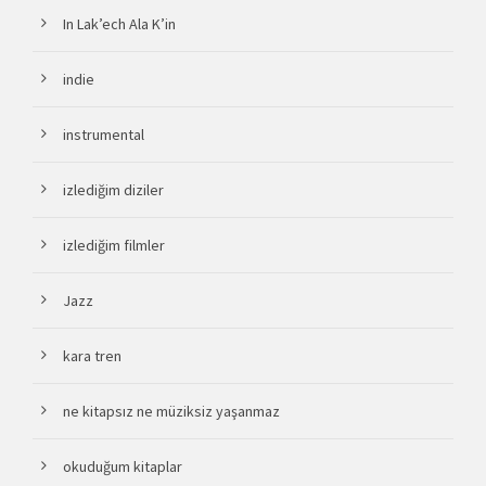
In Lak’ech Ala K’in
indie
instrumental
izlediğim diziler
izlediğim filmler
Jazz
kara tren
ne kitapsız ne müziksiz yaşanmaz
okuduğum kitaplar