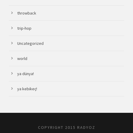
throwback
trip-hop
Uncategorized
world
ya dünya!
ya kebikeç!
COPYRIGHT 2015 RADYOZ