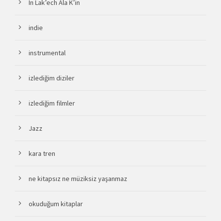
In Lak’ech Ala K’in
indie
instrumental
izlediğim diziler
izlediğim filmler
Jazz
kara tren
ne kitapsız ne müziksiz yaşanmaz
okuduğum kitaplar