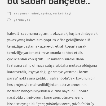
bu sabah bahçede…
radyonun ruhu!
,
spring
,
ya kebikeç!
yorum yok
kahvaltı sezonumu açtım… okuyarak, kuşları dinleyerek
yavaş yavaş kahvaltımı yaptım. ofise geldiğimde elif
temizliğe başlamak üzereydi, etrafı toparlayarak
temizliğe yardım ettim ve onunla sohbet ettik.
çocuklardan konuştuk… insanların sürekli daha
fazlasına sahip olmaya çalışarak daha mutsuz olduğuna
karar verdik, ‘eşyaya değil gezmeye yatırmak lazım
parayı’ noktasına geldik… safranbolu’daki köyünün bir
hes projesiyle mahvedildiğini anlattı ve annesinin
bozulan bahçesini yeniden kurma hayalini… sonra
nasıl oldu bilmiyorum, konu genç olmaya, genç
hissetmeye geldi. “
genç görünüyorsunuz, gözlerinizin içi