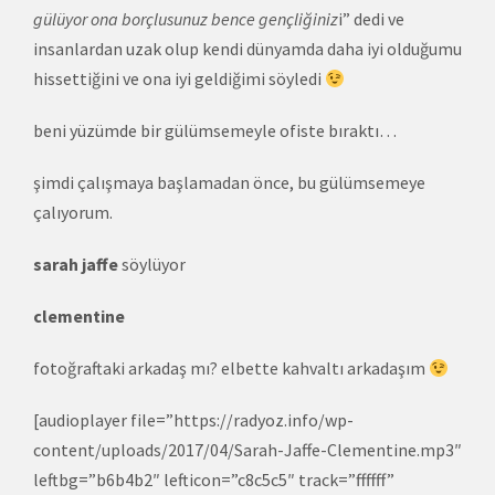
gülüyor ona borçlusunuz bence gençliğiniz
i” dedi ve
insanlardan uzak olup kendi dünyamda daha iyi olduğumu
hissettiğini ve ona iyi geldiğimi söyledi
beni yüzümde bir gülümsemeyle ofiste bıraktı…
şimdi çalışmaya başlamadan önce, bu gülümsemeye
çalıyorum.
sarah jaffe
söylüyor
clementine
fotoğraftaki arkadaş mı? elbette kahvaltı arkadaşım
[audioplayer file=”https://radyoz.info/wp-
content/uploads/2017/04/Sarah-Jaffe-Clementine.mp3″
leftbg=”b6b4b2″ lefticon=”c8c5c5″ track=”ffffff”