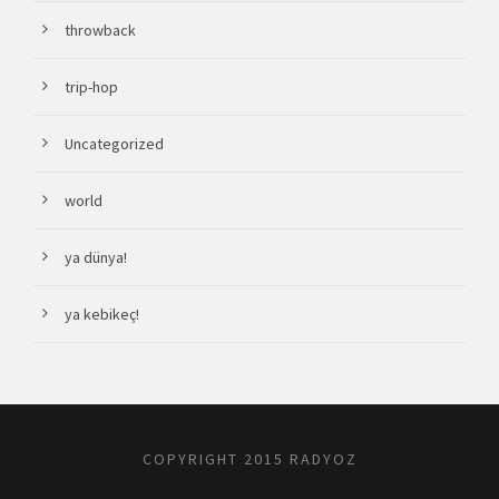
throwback
trip-hop
Uncategorized
world
ya dünya!
ya kebikeç!
COPYRIGHT 2015 RADYOZ