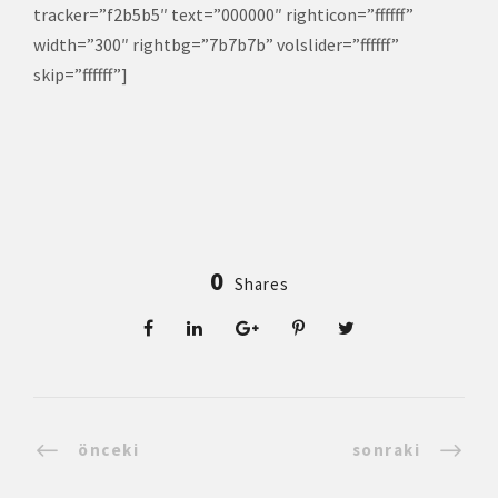
tracker=”f2b5b5″ text=”000000″ righticon=”ffffff”
width=”300″ rightbg=”7b7b7b” volslider=”ffffff”
skip=”ffffff”]
0
Shares
önceki
sonraki