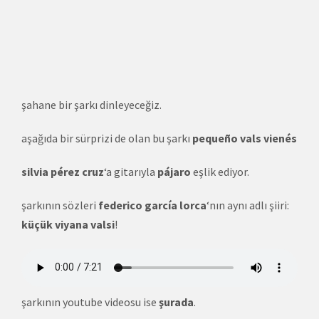
şahane bir şarkı dinleyeceğiz.
aşağıda bir sürprizi de olan bu şarkı
pequeño vals vienés
silvia pérez cruz
‘a gitarıyla
pájaro
eşlik ediyor.
şarkının sözleri
federico garcía lorca
‘nın aynı adlı şiiri:
küçük viyana valsi
!
şarkının youtube videosu ise
şurada
.