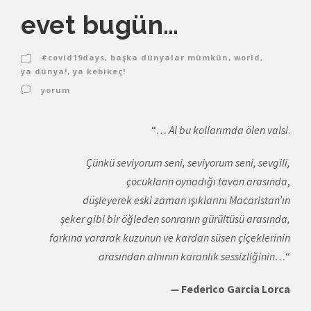
evet bugün…
#covid19days
,
başka dünyalar mümkün
,
world
,
ya dünya!
,
ya kebikeç!
yorum
“
… Al bu kollarımda ölen valsi
.
Çünkü seviyorum seni, seviyorum seni, sevgili,
çocukların oynadığı tavan arasında
,
düşleyerek eski zaman ışıklarını Macaristan’ın
şeker gibi bir öğleden sonranın gürültüsü arasında,
farkına vararak kuzunun ve kardan süsen çiçeklerinin
arasından alnının karanlık sessizliğinin…
“
—
Federico Garcia Lorca