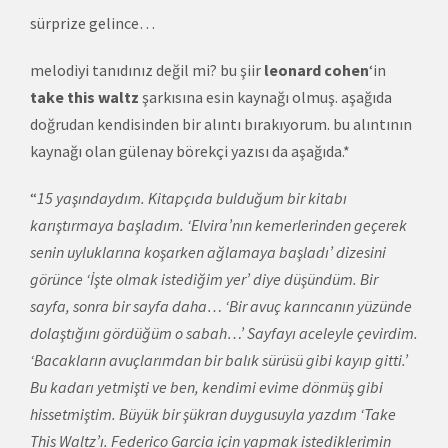
sürprize gelince…
melodiyi tanıdınız değil mi? bu şiir
leonard cohen
‘in
take this waltz
şarkısına esin kaynağı olmuş. aşağıda
doğrudan kendisinden bir alıntı bırakıyorum. bu alıntının
kaynağı olan gülenay börekçi yazısı da aşağıda.*
“
15 yaşındaydım. Kitapçıda bulduğum bir kitabı
karıştırmaya başladım. ‘Elvira’nın kemerlerinden geçerek
senin uyluklarına koşarken ağlamaya başladı’ dizesini
görünce ‘İşte olmak istediğim yer’ diye düşündüm. Bir
sayfa, sonra bir sayfa daha… ‘Bir avuç karıncanın yüzünde
dolaştığını gördüğüm o sabah…’ Sayfayı aceleyle çevirdim.
‘Bacakların avuçlarımdan bir balık sürüsü gibi kayıp gitti.’
Bu kadarı yetmişti ve ben, kendimi evime dönmüş gibi
hissetmiştim. Büyük bir şükran duygusuyla yazdım ‘Take
This Waltz’ı. Federico Garcia için yapmak istediklerimin