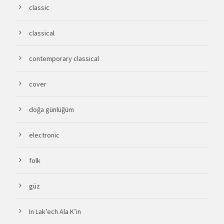
classic
classical
contemporary classical
cover
doğa günlüğüm
electronic
folk
güz
In Lak’ech Ala K’in