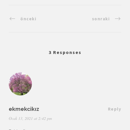
önceki
sonraki
3 Responses
ekmekcikız
Reply
Ocak 13, 2021 at 2:42 pm