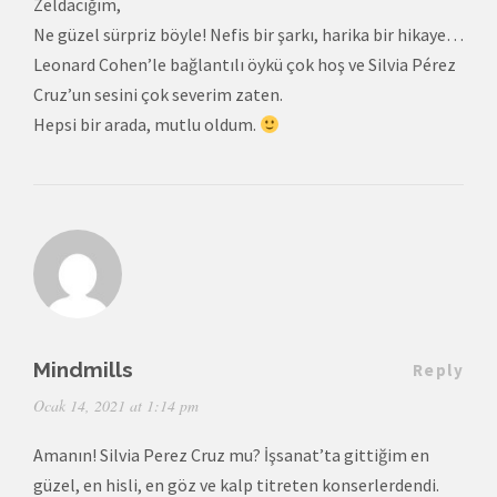
Zeldacığım,
Ne güzel sürpriz böyle! Nefis bir şarkı, harika bir hikaye…
Leonard Cohen’le bağlantılı öykü çok hoş ve Silvia Pérez
Cruz’un sesini çok severim zaten.
Hepsi bir arada, mutlu oldum.
Mindmills
Reply
Ocak 14, 2021 at 1:14 pm
Amanın! Silvia Perez Cruz mu? İşsanat’ta gittiğim en
güzel, en hisli, en göz ve kalp titreten konserlerdendi.