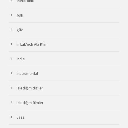
electronic
folk
güz
In Lak’ech Ala K’in
indie
instrumental
izlediğim diziler
izlediğim filmler
Jazz