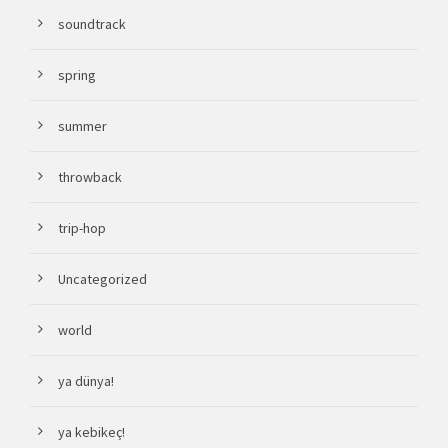
soundtrack
spring
summer
throwback
trip-hop
Uncategorized
world
ya dünya!
ya kebikeç!