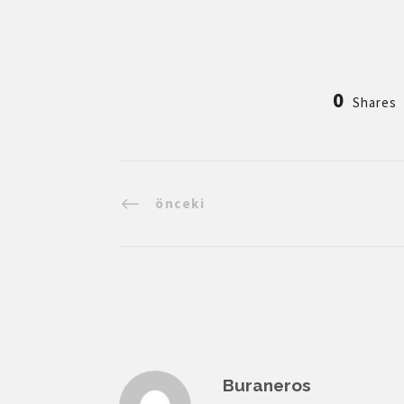
0
Shares
önceki
Buraneros