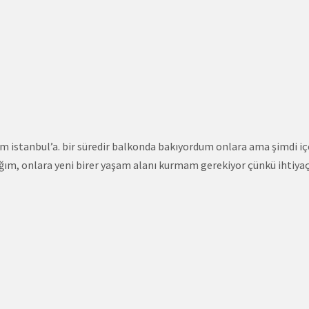
im istanbul’a. bir süredir balkonda bakıyordum onlara ama şimdi iç
ğım, onlara yeni birer yaşam alanı kurmam gerekiyor çünkü ihtiyaç