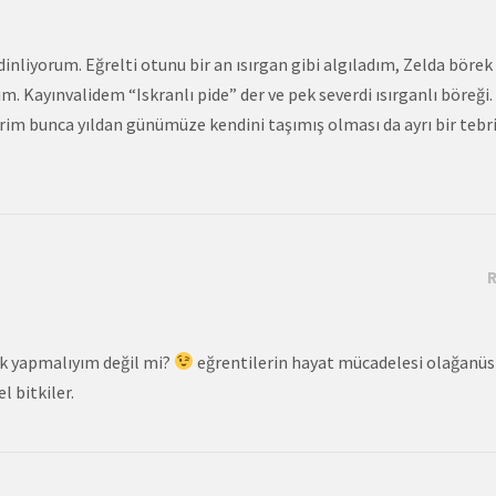
inliyorum. Eğrelti otunu bir an ısırgan gibi algıladım, Zelda börek
. Kayınvalidem “Iskranlı pide” der ve pek severdi ısırganlı böreği.
rim bunca yıldan günümüze kendini taşımış olması da ayrı bir tebr
ek yapmalıyım değil mi?
eğrentilerin hayat mücadelesi olağanüs
l bitkiler.