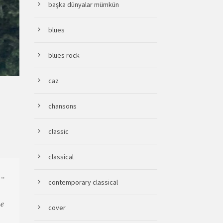
başka dünyalar mümkün
blues
blues rock
caz
chansons
classic
classical
.”
contemporary classical
ce
cover