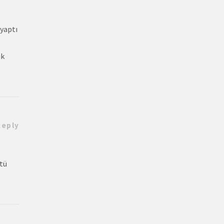
 yaptı
ik
Reply
tü