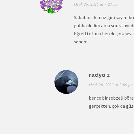
Ocak 26, 2025 at 7:21 am
Sabahın ilk müziğini sayende d
galiba dedim ama sonra ayıldım
Eğrelti otunu ben de çok seve
sebebi…
radyo z
Ocak 26, 2025 at 2:09 pm
bence bir sebzeli bör
gerçekten. çok da güze