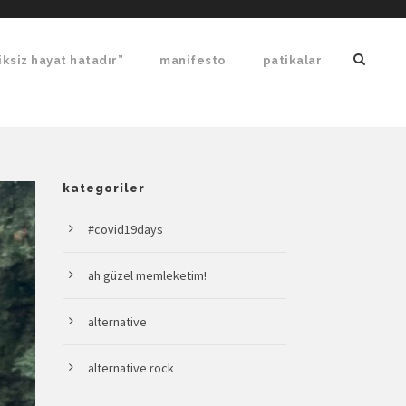
ksiz hayat hatadır”
manifesto
patikalar
kategoriler
#covid19days
ah güzel memleketim!
alternative
alternative rock