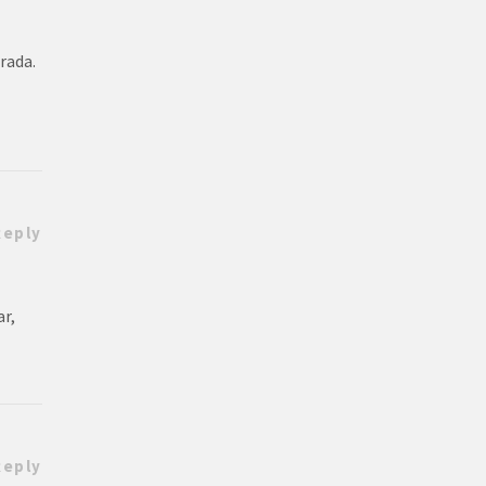
rada.
Reply
ar,
Reply