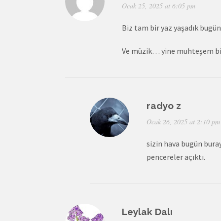
Ocak 25, 2025 at 6:05 pm
Biz tam bir yaz yaşadık bugü
Ve müzik… yine muhteşem bir 
radyo z
Ocak 26, 2025 at 2:10 pm
sizin hava bugün buray
pencereler açıktı.
Leylak Dalı