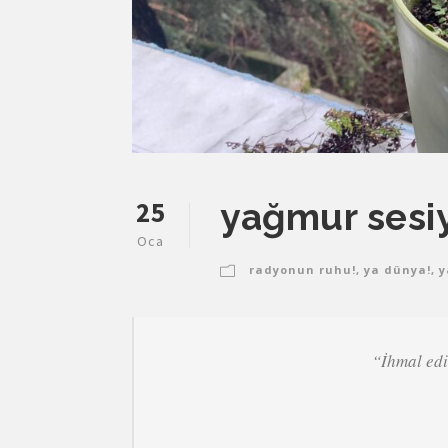
25
yağmur sesi
Oca
radyonun ruhu!
,
ya dünya!
,
y
“İhmal edil