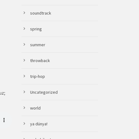
soundtrack
spring
summer
throwback
trip-hop
Uncategorized
uz;
world
ya dünya!