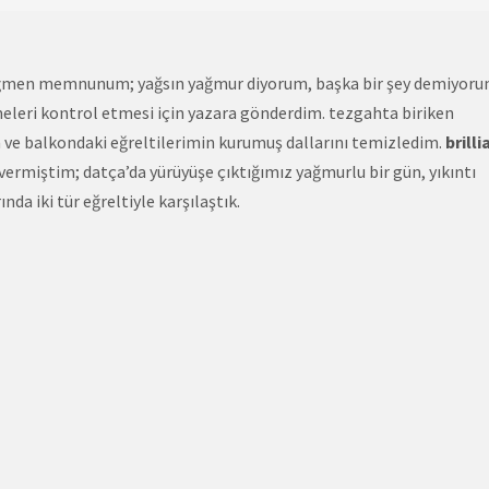
ağmen memnunum; yağsın yağmur diyorum, başka bir şey demiyoru
eleri kontrol etmesi için yazara gönderdim. tezgahta biriken
 ve balkondaki eğreltilerimin kurumuş dallarını temizledim.
brilli
 vermiştim; datça’da yürüyüşe çıktığımız yağmurlu bir gün, yıkıntı
nda iki tür eğreltiyle karşılaştık.