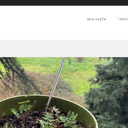
ana sayfa
“müzi