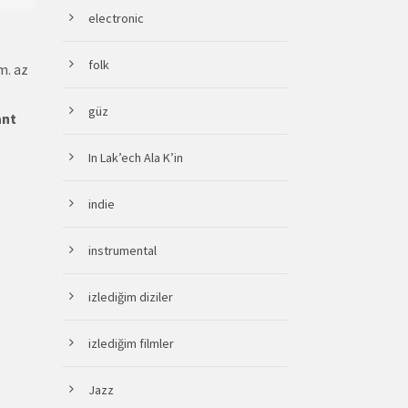
electronic
folk
m. az
güz
ant
In Lak’ech Ala K’in
indie
instrumental
izlediğim diziler
izlediğim filmler
Jazz