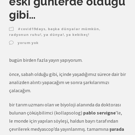
eski günlerde olduğu
gibi…
#covid19days
,
başka dünyalar mümkün
,
radyonun ruhu!
,
ya dünya!
,
ya kebikeç!
yorum yok
bugün birden fazla yayın yapıyorum.
önce, sabah olduğu gibi, içinde yaşadığımız sürece dair bir
analizden alıntı yapacağım ve sonra şarkılarımızı
çalacağım.
bir tarım uzmanı olan ve biyoloji alanında da doktorası
bulunan çöküşbilimci (kollapsolog)
pablo servigne
’le,
le monde için yapılan söyleşi, haldun bayrı tarafından
çevrilerek medyascop’da yayınlanmış. tamamına
şurada