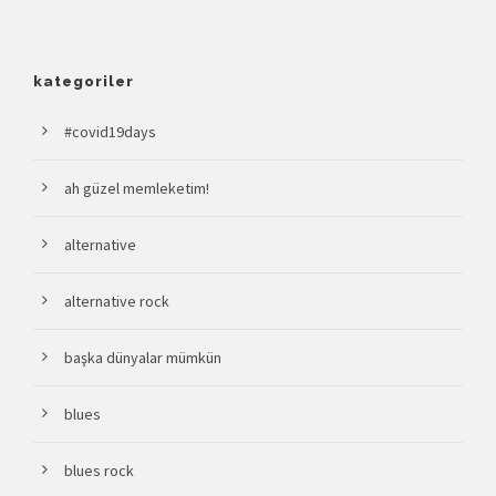
kategoriler
#covid19days
ah güzel memleketim!
alternative
alternative rock
başka dünyalar mümkün
blues
blues rock