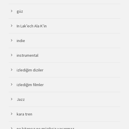
güz
In Lak’ech Ala K’in
indie
instrumental
izlediğim diziler
izlediğim filmler
Jazz
kara tren
ne kitapsız ne müziksiz yaşanmaz