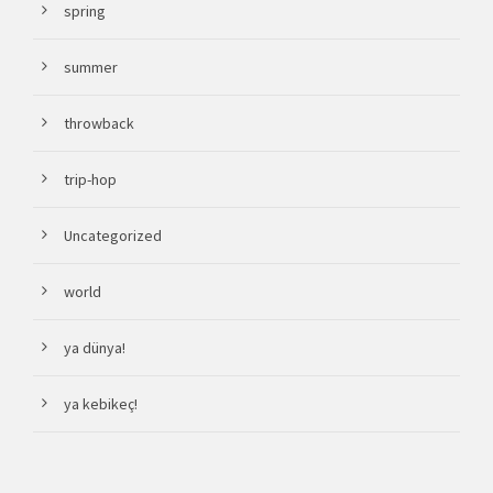
spring
summer
throwback
trip-hop
Uncategorized
world
ya dünya!
ya kebikeç!