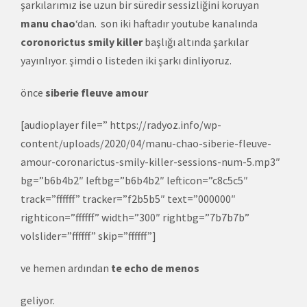
şarkılarımız ise uzun bir süredir sessizliğini koruyan
manu chao
‘dan. son iki haftadır youtube kanalında
coronorictus smily killer
başlığı altında şarkılar
yayınlıyor. şimdi o listeden iki şarkı dinliyoruz.
önce
siberie fleuve amour
[audioplayer file=” https://radyoz.info/wp-
content/uploads/2020/04/manu-chao-siberie-fleuve-
amour-coronarictus-smily-killer-sessions-num-5.mp3″
bg=”b6b4b2″ leftbg=”b6b4b2″ lefticon=”c8c5c5″
track=”ffffff” tracker=”f2b5b5″ text=”000000″
righticon=”ffffff” width=”300″ rightbg=”7b7b7b”
volslider=”ffffff” skip=”ffffff”]
ve hemen ardından
te echo de menos
geliyor.