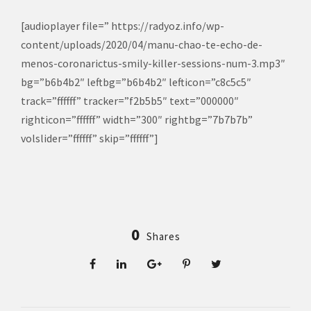
[audioplayer file=” https://radyoz.info/wp-
content/uploads/2020/04/manu-chao-te-echo-de-
menos-coronarictus-smily-killer-sessions-num-3.mp3″
bg=”b6b4b2″ leftbg=”b6b4b2″ lefticon=”c8c5c5″
track=”ffffff” tracker=”f2b5b5″ text=”000000″
righticon=”ffffff” width=”300″ rightbg=”7b7b7b”
volslider=”ffffff” skip=”ffffff”]
0
Shares