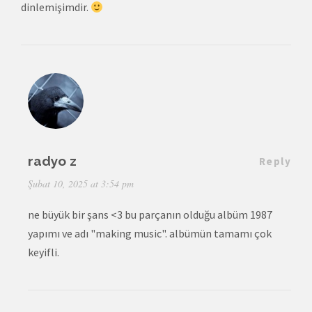
dinlemişimdir.
radyo z
Reply
Şubat 10, 2025 at 3:54 pm
ne büyük bir şans <3 bu parçanın olduğu albüm 1987
yapımı ve adı "making music". albümün tamamı çok
keyifli.