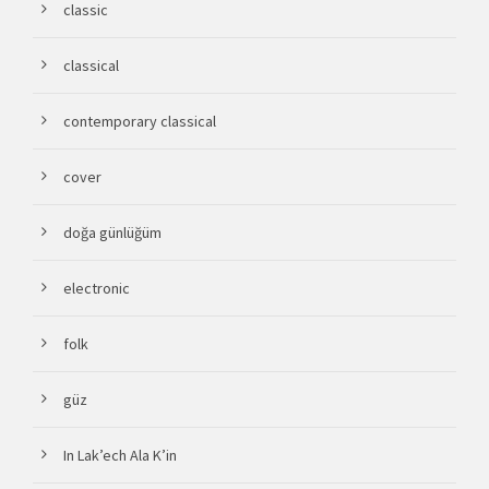
classic
classical
contemporary classical
cover
doğa günlüğüm
electronic
folk
güz
In Lak’ech Ala K’in