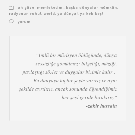
ah güzel memleketim!
,
başka dünyalar mümkün
,
radyonun ruhu!
,
world
,
ya dünya!
,
ya kebikeç!
yorum
“
Ünlü bir müzisyen öldüğünde, dünya
sessizliğe gömülmez; bilgeliği, müziği,
paylaştığı sözler ve duygular bizimle kalır…
Bu dünyaya hiçbir şeyle varırız ve aynı
şekilde ayrılırız, ancak sonunda öğrendiğimiz
her şeyi geride bırakırız.”
-zakir hussain